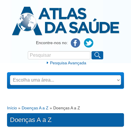
Atlas da Saúde
Encontre-nos no:
Pesquisar
Formulário de procura
Pesquisa Avançada
Início
»
Doenças A a Z
» Doenças A a Z
Está aqui
Doenças A a Z