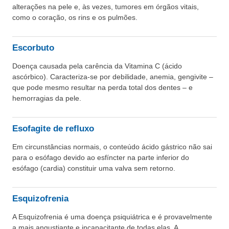
alterações na pele e, às vezes, tumores em órgãos vitais,
como o coração, os rins e os pulmões.
Escorbuto
Doença causada pela carência da Vitamina C (ácido
ascórbico). Caracteriza-se por debilidade, anemia, gengivite –
que pode mesmo resultar na perda total dos dentes – e
hemorragias da pele.
Esofagite de refluxo
Em circunstâncias normais, o conteúdo ácido gástrico não sai
para o esófago devido ao esfíncter na parte inferior do
esófago (cardia) constituir uma valva sem retorno.
Esquizofrenia
A Esquizofrenia é uma doença psiquiátrica e é provavelmente
a mais angustiante e incapacitante de todas elas. A