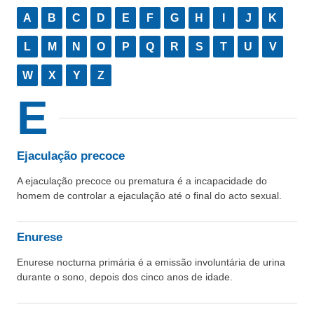
A
B
C
D
E
F
G
H
I
J
K
L
M
N
O
P
Q
R
S
T
U
V
W
X
Y
Z
E
Ejaculação precoce
A ejaculação precoce ou prematura é a incapacidade do
homem de controlar a ejaculação até o final do acto sexual.
Enurese
Enurese nocturna primária é a emissão involuntária de urina
durante o sono, depois dos cinco anos de idade.