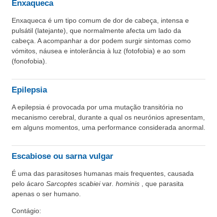
Enxaqueca
Enxaqueca é um tipo comum de dor de cabeça, intensa e
pulsátil (latejante), que normalmente afecta um lado da
cabeça. A acompanhar a dor podem surgir sintomas como
vómitos, náusea e intolerância à luz (fotofobia) e ao som
(fonofobia).
Epilepsia
A epilepsia é provocada por uma mutação transitória no
mecanismo cerebral, durante a qual os neurónios apresentam,
em alguns momentos, uma performance considerada anormal.
Escabiose ou sarna vulgar
É uma das parasitoses humanas mais frequentes, causada
pelo ácaro
Sarcoptes scabiei
var
. hominis
, que parasita
apenas o ser humano.
Contágio: