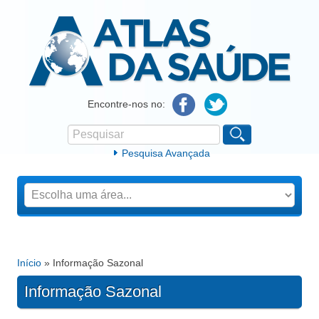
Atlas da Saúde
Encontre-nos no:
Pesquisar
Formulário de procura
Pesquisa Avançada
Início
» Informação Sazonal
Está aqui
Informação Sazonal