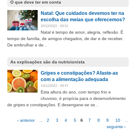
O que deve ter em conta
Natal: Que cuidados devemos ter na
escolha das meias que oferecemos?
20/12/2022 - 09:51
Natal é tempo de amor, alegria, reflexão. É
tempo de família, de amigos chegados, de dar e de receber.
De embrulhar e de...
As explicações são da nutricionista
Gripes e constipações? Afaste-as
com a alimentação adequada
14/12/2022 - 09:47
Esta altura do ano, com tempo frio e
chuvoso, é propícia para o desenvolvimento
de gripes e constipações. E desengane-se se...
‹ anterior
…
2
3
4
5
6
7
8
9
10
…
Páginas
seguinte ›