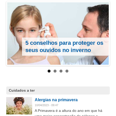
Gripes e constipações?
A Vitamina D contribui para a
5 conselhos para proteger os
Frio agrava sintomas de
Afaste-as com a alimentação
redução do número de
seus ouvidos no inverno
dermatite atópica
adequada
infeções respiratórias agudas
Cuidados a ter
Alergias na primavera
10/04/2023 - 09:47
A Primavera é a altura do ano em que há