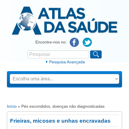
Atlas da Saúde
Encontre-nos no:
Pesquisar
Formulário de procura
Pesquisa Avançada
Início
» Pés escondidos, doenças não diagnosticadas
Está aqui
Frieiras, micoses e unhas encravadas