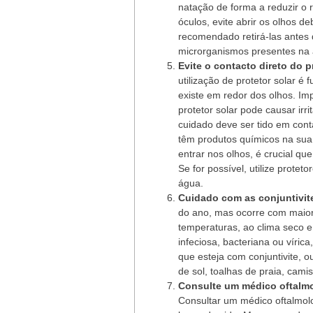
natação de forma a reduzir o r
óculos, evite abrir os olhos d
recomendado retirá-las antes
microrganismos presentes na
Evite o contacto direto do 
utilização de protetor solar 
existe em redor dos olhos. Im
protetor solar pode causar ir
cuidado deve ser tido em cont
têm produtos químicos na sua
entrar nos olhos, é crucial q
Se for possível, utilize prote
água.
Cuidado com as conjuntivit
do ano, mas ocorre com maior
temperaturas, ao clima seco e 
infeciosa, bacteriana ou víri
que esteja com conjuntivite, 
de sol, toalhas de praia, cam
Consulte um médico oftalmol
Consultar um médico oftalmol