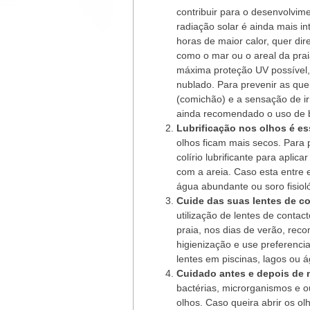
contribuir para o desenvolvim
radiação solar é ainda mais in
horas de maior calor, quer di
como o mar ou o areal da prai
máxima proteção UV possível
nublado. Para prevenir as qu
(comichão) e a sensação de irr
ainda recomendado o uso de 
Lubrificação nos olhos é es
olhos ficam mais secos. Para p
colírio lubrificante para aplic
com a areia. Caso esta entre 
água abundante ou soro fisiol
Cuide das suas lentes de c
utilização de lentes de contac
praia, nos dias de verão, re
higienização e use preferencia
lentes em piscinas, lagos ou 
Cuidado antes e depois de 
bactérias, microrganismos e o
olhos. Caso queira abrir os ol