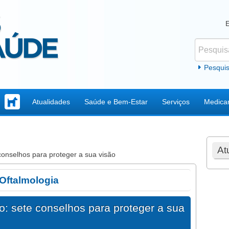
Pesquisar
Formul
Pesqui
Atualidades
Saúde e Bem-Estar
Serviços
Medica
At
conselhos para proteger a sua visão
Oftalmologia
o: sete conselhos para proteger a sua