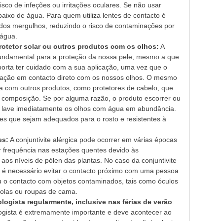
isco de infeções ou irritações oculares. Se não usar
ebaixo de água. Para quem utiliza lentes de contacto é
 dos mergulhos, reduzindo o risco de contaminações por
 água.
protetor solar ou outros produtos com os olhos:
A
é fundamental para a proteção da nossa pele, mesmo a que
porta ter cuidado com a sua aplicação, uma vez que o
ritação em contacto direto com os nossos olhos. O mesmo
a com outros produtos, como protetores de cabelo, que
 composição. Se por alguma razão, o produto escorrer ou
ue lave imediatamente os olhos com água em abundância.
tores que sejam adequados para o rosto e resistentes à
es:
A conjuntivite alérgica pode ocorrer em várias épocas
 frequência nas estações quentes devido às
aos níveis de pólen das plantas. No caso da conjuntivite
ca, é necessário evitar o contacto próximo com uma pessoa
ou o contacto com objetos contaminados, tais como óculos
isolas ou roupas de cama.
ogista regularmente, inclusive nas férias de verão
:
ogista é extremamente importante e deve acontecer ao