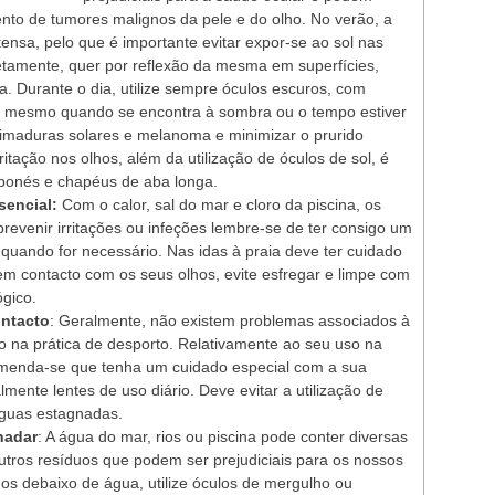
ento de tumores malignos da pele e do olho. No verão, a
tensa, pelo que é importante evitar expor-se ao sol nas
retamente, quer por reflexão da mesma em superfícies,
a. Durante o dia, utilize sempre óculos escuros, com
, mesmo quando se encontra à sombra ou o tempo estiver
eimaduras solares e melanoma e minimizar o prurido
itação nos olhos, além da utilização de óculos de sol, é
bonés e chapéus de aba longa.
sencial:
Com o calor, sal do mar e cloro da piscina, os
revenir irritações ou infeções lembre-se de ter consigo um
ar quando for necessário. Nas idas à praia deve ter cuidado
em contacto com os seus olhos, evite esfregar e limpe com
ógico.
ontacto
: Geralmente, não existem problemas associados à
to na prática de desporto. Relativamente ao seu uso na
comenda-se que tenha um cuidado especial com a sua
lmente lentes de uso diário. Deve evitar a utilização de
águas estagnadas.
nadar
: A água do mar, rios ou piscina pode conter diversas
utros resíduos que podem ser prejudiciais para os nossos
hos debaixo de água, utilize óculos de mergulho ou