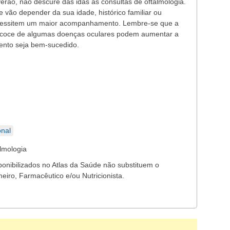
rão, não descure das idas às consultas de oftalmologia.
 vão depender da sua idade, histórico familiar ou
cessitem um maior acompanhamento. Lembre-se que a
recoce de algumas doenças oculares podem aumentar a
mento seja bem-sucedido.
nal
lmologia
ponibilizados no Atlas da Saúde não substituem o
eiro, Farmacêutico e/ou Nutricionista.