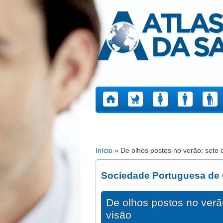
Atlas da Saúde
Início
» De olhos postos no verão: sete 
Está aqui
Sociedade Portuguesa de 
De olhos postos no verã
visão