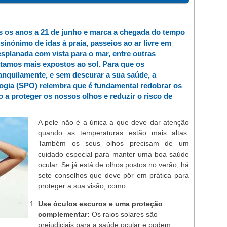
os os anos a 21 de junho e marca a chegada do tempo
 sinónimo de idas à praia, passeios ao ar livre em
splanada com vista para o mar, entre outras
estamos mais expostos ao sol. Para que os
anquilamente, e sem descurar a sua saúde, a
ogia (SPO) relembra que é fundamental redobrar os
 a proteger os nossos olhos e reduzir o risco de
A pele não é a única a que deve dar atenção
quando as temperaturas estão mais altas.
Também os seus olhos precisam de um
cuidado especial para manter uma boa saúde
ocular. Se já está de olhos postos no verão, há
sete conselhos que deve pôr em prática para
proteger a sua visão, como:
Use óculos escuros e uma proteção
complementar:
Os raios solares são
prejudiciais para a saúde ocular e podem