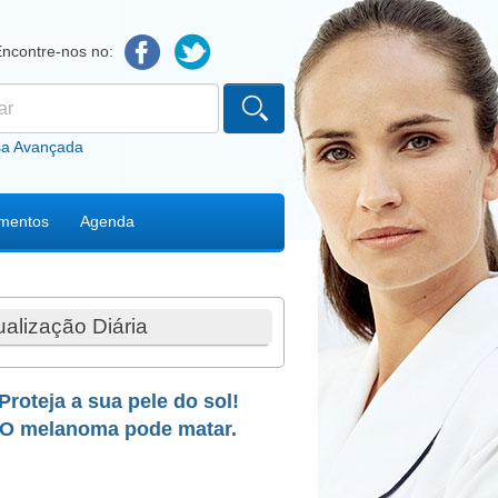
Encontre-nos no:
ário de procura
sa Avançada
mentos
Agenda
ualização Diária
Proteja a sua pele do sol!
O melanoma pode matar.