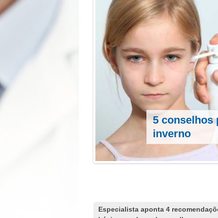
5 conselhos 
inverno
Páginas
Especialista aponta 4 recomendaçõ