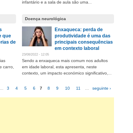
infantário e a sala de aula são uma...
Doença neurológica
s
Enxaqueca: perda de
e que
produtividade é uma das
rias de
principais consequências
em contexto laboral
23/08/2022 - 12:05
ias
Sendo a enxaqueca mais comum nos adultos
 carro,
em idade laboral, esta apresenta, neste
contexto, um impacto económico significativo,...
…
3
4
5
6
7
8
9
10
11
…
seguinte ›