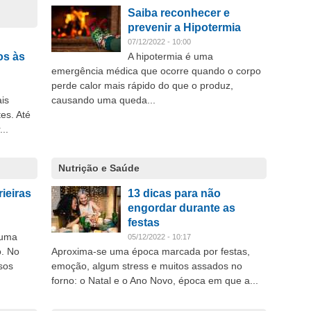
Saiba reconhecer e
prevenir a Hipotermia
07/12/2022 - 10:00
os às
A hipotermia é uma
emergência médica que ocorre quando o corpo
perde calor mais rápido do que o produz,
is
causando uma queda...
es. Até
..
Nutrição e Saúde
ieiras
13 dicas para não
engordar durante as
festas
numa
05/12/2022 - 10:17
o. No
Aproxima-se uma época marcada por festas,
sos
emoção, algum stress e muitos assados no
forno: o Natal e o Ano Novo, época em que a...