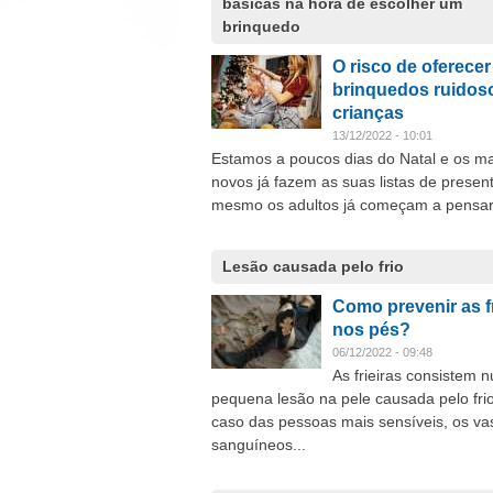
básicas na hora de escolher um
brinquedo
O risco de oferecer
brinquedos ruidos
crianças
13/12/2022 - 10:01
Estamos a poucos dias do Natal e os ma
novos já fazem as suas listas de present
mesmo os adultos já começam a pensar.
Lesão causada pelo frio
Como prevenir as fr
nos pés?
06/12/2022 - 09:48
As frieiras consistem 
pequena lesão na pele causada pelo fri
caso das pessoas mais sensíveis, os va
sanguíneos...