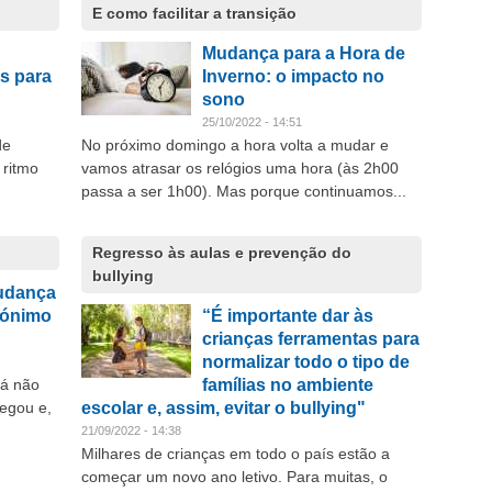
E como facilitar a transição
Mudança para a Hora de
is para
Inverno: o impacto no
sono
25/10/2022 - 14:51
de
No próximo domingo a hora volta a mudar e
ritmo
vamos atrasar os relógios uma hora (às 2h00
passa a ser 1h00). Mas porque continuamos...
Regresso às aulas e prevenção do
bullying
udança
nónimo
“É importante dar às
crianças ferramentas para
normalizar todo o tipo de
já não
famílias no ambiente
hegou e,
escolar e, assim, evitar o bullying"
21/09/2022 - 14:38
Milhares de crianças em todo o país estão a
começar um novo ano letivo. Para muitas, o