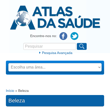
Atlas da Saúde
Encontre-nos no:
Pesquisar
Formulário de procura
Pesquisa Avançada
Início
» Beleza
Está aqui
Beleza