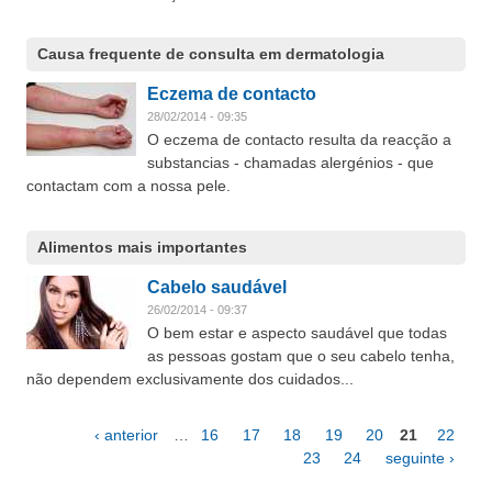
Causa frequente de consulta em dermatologia
Eczema de contacto
28/02/2014 - 09:35
O eczema de contacto resulta da reacção a
substancias - chamadas alergénios - que
contactam com a nossa pele.
Alimentos mais importantes
Cabelo saudável
26/02/2014 - 09:37
O bem estar e aspecto saudável que todas
as pessoas gostam que o seu cabelo tenha,
não dependem exclusivamente dos cuidados...
‹ anterior
…
16
17
18
19
20
21
22
Páginas
23
24
seguinte ›