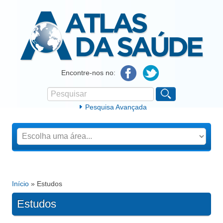
Atlas da Saúde
Encontre-nos no:
Pesquisar
Formulário de procura
Pesquisa Avançada
Início
» Estudos
Está aqui
Estudos