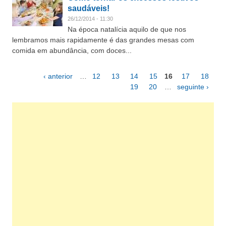
saudáveis!
26/12/2014 - 11:30
Na época natalícia aquilo de que nos
lembramos mais rapidamente é das grandes mesas com
comida em abundância, com doces...
‹ anterior
…
12
13
14
15
16
17
18
Páginas
19
20
…
seguinte ›