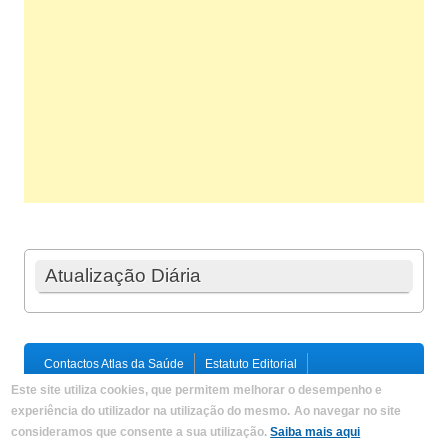
Atualização Diária
Contactos Atlas da Saúde
Estatuto Editorial
Ficha Técnica
Este site utiliza cookies, que permitem melhorar o desempenho e
Política de Privacidade / Termos e Condições
Mapa do Site
experiência do utilizador na utilização do mesmo.
Ao navegar no site
consideramos que consente a sua utilização.
Saiba mais aqui
Copyright © 2026,
Atlas da Saúde
|
Developed by
Criações