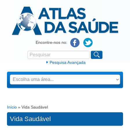
Atlas da Saúde
Encontre-nos no:
Pesquisar
Formulário de procura
Pesquisa Avançada
Início
» Vida Saudável
Está aqui
Vida Saudável