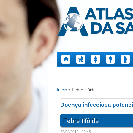
Atlas da Saúde
Início
» Febre tifóide
Está aqui
Doença infecciosa potenc
Febre tifóide
20/08/2013 - 10:45