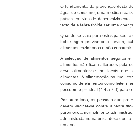
O fundamental da prevenção desta doe
água de consumo, uma medida realiz
países em vias de desenvolvimento ai
facto de a febre tifóide ser uma doen
Quando se viaja para estes países, é
beber água previamente fervida, s
alimentos cozinhados e não consumir 
A selecção de alimentos seguros é 
alimentos não ficam alterados pela c
deve alimentar-se em locais que 
alimentos. A alimentação na rua, co
consumo de alimentos como leite, mant
possuem o pH ideal (4,4 a 7,8) para 
Por outro lado, as pessoas que pret
devem vacinar-se contra a febre tifó
parentérica, normalmente administra
administrada numa única dose que, à 
um ano.