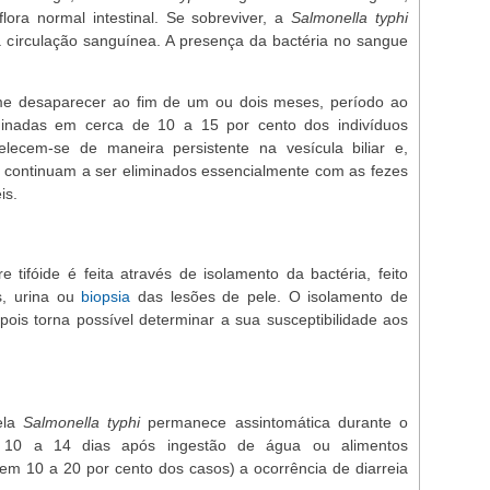
ora normal intestinal. Se sobreviver, a
Salmonella typhi
 a circulação sanguínea. A presença da bactéria no sangue
me desaparecer ao fim de um ou dois meses, período ao
minadas em cerca de 10 a 15 por cento dos indivíduos
elecem-se de maneira persistente na vesícula biliar e,
continuam a ser eliminados essencialmente com as fezes
is.
 tifóide é feita através de isolamento da bactéria, feito
s, urina ou
biopsia
das lesões de pele. O isolamento de
pois torna possível determinar a sua susceptibilidade aos
ela
Salmonella typhi
permanece assintomática durante o
e 10 a 14 dias após ingestão de água ou alimentos
em 10 a 20 por cento dos casos) a ocorrência de diarreia