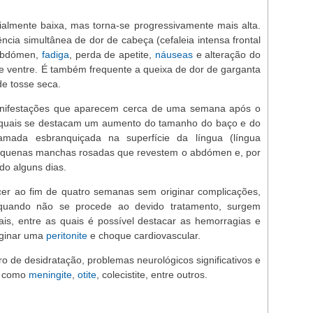
cialmente baixa, mas torna-se progressivamente mais alta.
ia simultânea de dor de cabeça (cefaleia intensa frontal
 abdómen,
fadiga
, perda de apetite,
náuseas
e alteração do
ão de ventre. É também frequente a queixa de dor de garganta
de tosse seca.
anifestações que aparecem cerca de uma semana após o
as quais se destacam um aumento do tamanho do baço e do
mada esbranquiçada na superfície da língua (língua
pequenas manchas rosadas que revestem o abdómen e, por
do alguns dias.
r ao fim de quatro semanas sem originar complicações,
quando não se procede ao devido tratamento, surgem
is, entre as quais é possível destacar as hemorragias e
iginar uma
peritonite
e choque cardiovascular.
 de desidratação, problemas neurológicos significativos e
is como
meningite
,
otite
, colecistite, entre outros.