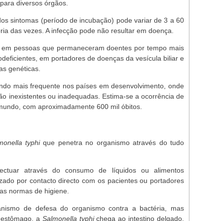
para diversos órgãos.
dos sintomas (período de incubação) pode variar de 3 a 60
oria das vezes. A infecção pode não resultar em doença.
ave em pessoas que permaneceram doentes por tempo mais
eficientes, em portadores de doenças da vesícula biliar e
as genéticas.
endo mais frequente nos países em desenvolvimento, onde
o inexistentes ou inadequadas. Estima-se a ocorrência de
 mundo, com aproximadamente 600 mil óbitos.
monella typhi
que penetra no organismo através do tudo
ctuar através do consumo de líquidos ou alimentos
ado por contacto directo com os pacientes ou portadores
as normas de higiene.
anismo de defesa do organismo contra a bactéria, mas
o estômago, a
Salmonella typhi
chega ao intestino delgado,