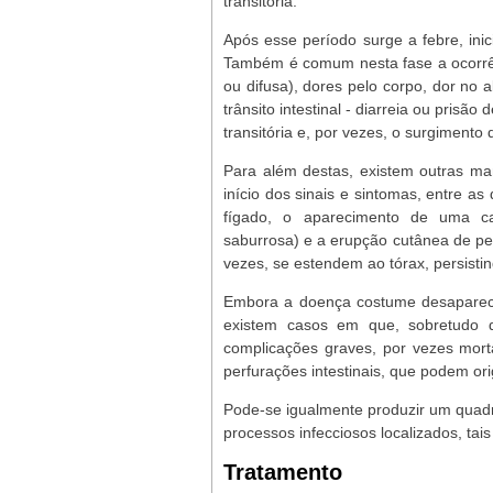
transitória.
Após esse período surge a febre, ini
Também é comum nesta fase a ocorrênc
ou difusa), dores pelo corpo, dor no
trânsito intestinal - diarreia ou pris
transitória e, por vezes, o surgimento 
Para além destas, existem outras m
início dos sinais e sintomas, entre 
fígado, o aparecimento de uma ca
saburrosa) e a erupção cutânea de 
vezes, se estendem ao tórax, persistin
Embora a doença costume desaparece
existem casos em que, sobretudo 
complicações graves, por vezes morta
perfurações intestinais, que podem or
Pode-se igualmente produzir um quadro
processos infecciosos localizados, ta
Tratamento