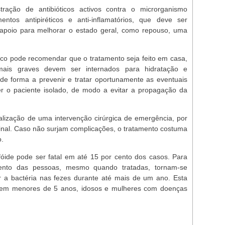
ração de antibióticos activos contra o microrganismo
entos antipiréticos e anti-inflamatórios, que deve ser
poio para melhorar o estado geral, como repouso, uma
co pode recomendar que o tratamento seja feito em casa,
 mais graves devem ser internados para hidratação e
 de forma a prevenir e tratar oportunamente as eventuais
r o paciente isolado, de modo a evitar a propagação da
ealização de uma intervenção cirúrgica de emergência, por
inal. Caso não surjam complicações, o tratamento costuma
o.
óide pode ser fatal em até 15 por cento dos casos. Para
ento das pessoas, mesmo quando tratadas, tornam-se
r a bactéria nas fezes durante até mais de um ano. Esta
te em menores de 5 anos, idosos e mulheres com doenças