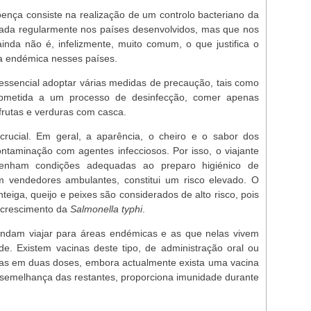
nça consiste na realização de um controlo bacteriano da
ada regularmente nos países desenvolvidos, mas que nos
nda não é, infelizmente, muito comum, o que justifica o
ça endémica nesses países.
 essencial adoptar várias medidas de precaução, tais como
ubmetida a um processo de desinfecção, comer apenas
frutas e verduras com casca.
crucial. Em geral, a aparência, o cheiro e o sabor dos
ontaminação com agentes infecciosos. Por isso, o viajante
tenham condições adequadas ao preparo higiénico de
m vendedores ambulantes, constitui um risco elevado. O
eiga, queijo e peixes são considerados de alto risco, pois
o crescimento da
Salmonella typhi
.
endam viajar para áreas endémicas e as que nelas vivem
ide. Existem vacinas deste tipo, de administração oral ou
das em duas doses, embora actualmente exista uma vacina
semelhança das restantes, proporciona imunidade durante