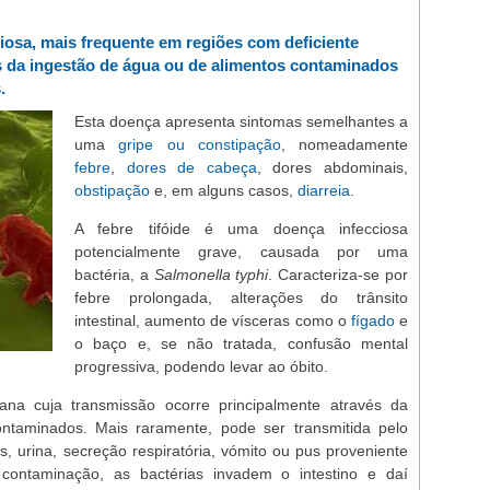
ciosa, mais frequente em regiões com deficiente
s da ingestão de água ou de alimentos contaminados
.
Esta doença apresenta sintomas semelhantes a
uma
gripe ou constipação
, nomeadamente
febre
,
dores de cabeça
, dores abdominais,
obstipação
e, em alguns casos,
diarreia
.
A febre tifóide é uma doença infecciosa
potencialmente grave, causada por uma
bactéria, a
Salmonella typhi
. Caracteriza-se por
febre prolongada, alterações do trânsito
intestinal, aumento de vísceras como o
fígado
e
o baço e, se não tratada, confusão mental
progressiva, podendo levar ao óbito.
a cuja transmissão ocorre principalmente através da
ntaminados. Mais raramente, pode ser transmitida pelo
, urina, secreção respiratória, vómito ou pus proveniente
contaminação, as bactérias invadem o intestino e daí