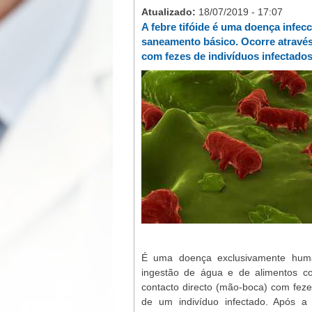
Atualizado:
18/07/2019 - 17:07
A febre tifóide é uma doença infec
saneamento básico. Ocorre atravé
com fezes de indivíduos infectados
É uma doença exclusivamente human
ingestão de água e de alimentos co
contacto directo (mão-boca) com fezes
de um indivíduo infectado. Após a 