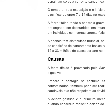
espalham-se pela corrente sanguínea 
O tempo entre a exposição e o início 
dias, ficando entre 7 e 14 dias na mai
A febre tifóide tende a ser mais gr
prolongado, em desnutridos, em imunod
em indivíduos com certas característic
A doença tem distribuição mundial, s
as condições de saneamento básico sã
12 a 33 milhões de casos por ano no
Causas
A febre tifóide é provocada pela
Sal
digestivo.
Embora o contágio se costume efe
contaminados, também pode ser realiz
saudáveis que não respeitem as devid
A acidez gástrica é o primeiro mec
quando consegue resistir à acidez d