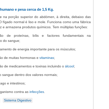
 humano e pesa cerca de 1,5 Kg.
se na porção superior do abdómen, à direita, debaixo das
 O fígado normal é liso e mole. Funciona como uma fábrica
z e armazena produtos químicos. Tem múltiplas funções:
ão de proteínas, bílis e factores fundamentais na
o do sangue;
amento de energia importante para os músculos;
ão de muitas hormonas e
vitaminas
;
ção de medicamentos e toxinas incluindo o
álcool
;
 sangue dentro dos valores normais;
ago e intestinos;
organismo contra as
infecções
.
Sistema Digestivo