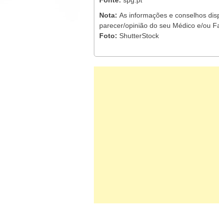
Fonte:
spg.pt
Nota:
As informações e conselhos dis
parecer/opinião do seu Médico e/ou F
Foto:
ShutterStock