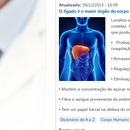
Atualizado:
26/12/2013 - 15:09
O fígado é o maior órgão do corpo
Localiza-
costelas.
que produ
• Produç
coagulaçã
• Armazen
• Regulaç
• Elimina
• Mantém a concentração de açúcar no
• Filtra o sangue proveniente do estôm
• Tem um papel fulcral na defesa do 
Dicionário de A a Z
Corpo Humano