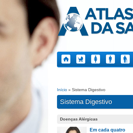
Atlas da Saúde
Início
» Sistema Digestivo
Está aqui
Sistema Digestivo
Páginas
Doenças Alérgicas
Em cada quatro