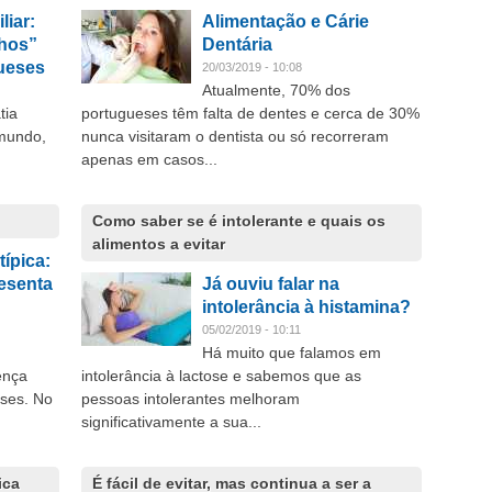
liar:
Alimentação e Cárie
hos”
Dentária
gueses
20/03/2019 - 10:08
Atualmente, 70% dos
tia
portugueses têm falta de dentes e cerca de 30%
 mundo,
nunca visitaram o dentista ou só recorreram
apenas em casos...
Como saber se é intolerante e quais os
alimentos a evitar
ípica:
esenta
Já ouviu falar na
intolerância à histamina?
05/02/2019 - 10:11
Há muito que falamos em
ença
intolerância à lactose e sabemos que as
eses. No
pessoas intolerantes melhoram
significativamente a sua...
ica
É fácil de evitar, mas continua a ser a