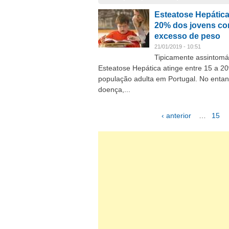
Esteatose Hepática
20% dos jovens c
excesso de peso
21/01/2019 - 10:51
Tipicamente assintomát
Esteatose Hepática atinge entre 15 a 2
população adulta em Portugal. No entan
doença,...
‹ anterior
…
15