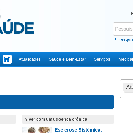
Pesquisar
Formul
Pesqui
Atualidades
Saúde e Bem-Estar
Serviços
Medica
At
Viver com uma doença crónica
Esclerose Sistémica: