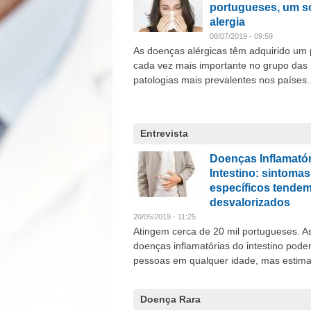
portugueses, um s
alergia
08/07/2019 - 09:59
As doenças alérgicas têm adquirido um 
cada vez mais importante no grupo das
patologias mais prevalentes nos países..
Entrevista
Doenças Inflamatór
Intestino: sintoma
específicos tendem
desvalorizados
20/05/2019 - 11:25
Atingem cerca de 20 mil portugueses. A
doenças inflamatórias do intestino pode
pessoas em qualquer idade, mas estima.
Doença Rara