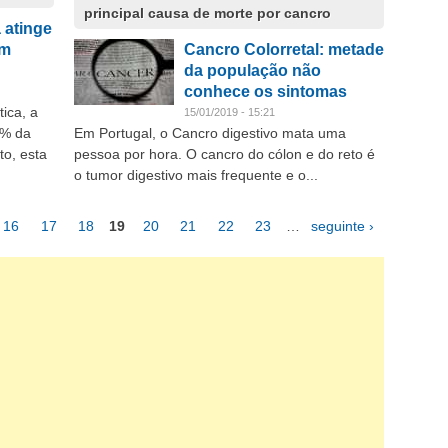
principal causa de morte por cancro
 atinge
om
Cancro Colorretal: metade
da população não
conhece os sintomas
ica, a
15/01/2019 - 15:21
0% da
Em Portugal, o Cancro digestivo mata uma
to, esta
pessoa por hora. O cancro do cólon e do reto é
o tumor digestivo mais frequente e o...
16
17
18
19
20
21
22
23
…
seguinte ›