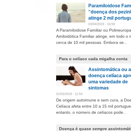
Paramiloidose Fami
“doença dos pezin
atinge 2 mil portu
03/04/2019 - 16:58
A Paramiloidose Familiar ou Polineuropa
Amiloidótica Familiar atinge, em todo o
cerca de 10 mil pessoas. Embora se...
Para o celíaco cada migalha conta
Assintomática ou at
doença celíaca apr
uma variedade de
sintomas
01/03/2019 - 11:54
De origem autoimune e sem cura, a Do
Celíaca afeta entre 10 a 15 mil portugu
entanto, o número de celíacos pode...
Doença é quase sempre assintomát