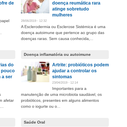
ofre de
doença reumática rara
atinge sobretudo
mulheres
papel
28/06/2019 - 12:32
A Esclerodermia ou Esclerose Sistémica é uma
.
doença autoimune que pertence ao grupo das
doenças raras. Sem causa conhecida,...
Doença inflamatória ou autoimune
ias do
Artrite: probióticos podem
s pouco
ajudar a controlar os
 a ser
sintomas
23/04/2019 - 12:14
Importantes para a
s
manutenção de uma microbiota saudável, os
m afetar
probióticos, presentes em alguns alimentos
..
como o iogurte ou o...
Saúde Oral