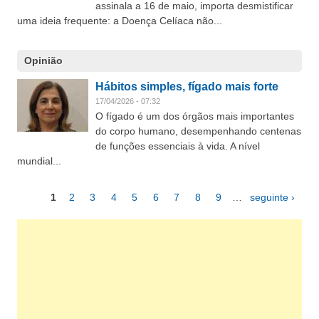
assinala a 16 de maio, importa desmistificar
uma ideia frequente: a Doença Celíaca não...
Opinião
Hábitos simples, fígado mais forte
17/04/2026 - 07:32
O fígado é um dos órgãos mais importantes
do corpo humano, desempenhando centenas
de funções essenciais à vida. A nível
mundial...
1
2
3
4
5
6
7
8
9
…
seguinte ›
Páginas