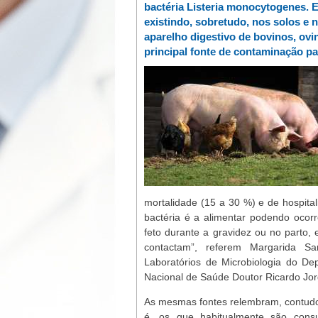
bactéria Listeria monocytogenes. 
existindo, sobretudo, nos solos e 
aparelho digestivo de bovinos, ovi
principal fonte de contaminação p
mortalidade (15 a 30 %) e de hospital
bactéria é a alimentar podendo ocorr
feto durante a gravidez ou no parto,
contactam”, referem Margarida Sa
Laboratórios de Microbiologia do De
Nacional de Saúde Doutor Ricardo Jor
As mesmas fontes relembram, contudo,
é, os que habitualmente são cons