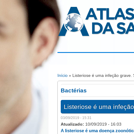
Atlas da Saúde
Início
» Listeriose é uma infeção grave.
Está aqui
Bactérias
Listeriose é uma infeçã
03/09/2019 - 15:31
Atualizado:
10/09/2019 - 16:03
A listeriose é uma doença zoonóti