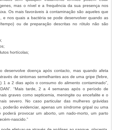
genes, mas o nível e a frequência da sua presença nos
ixa. Os mais favoráveis à contaminação são aqueles que
o, e nos quais a bactéria se pode desenvolver quando as
/tempo) ou de preparação descritas no rótulo não são
u;
os;
utos hortícolas;
ão desenvolve doença após contacto, mas quando afeta
através de sintomas semelhantes aos de uma gripe (febre,
a) 1 a 2 dias após o consumo do alimento contaminado”,
o DAN”. “Mais tarde, 2 a 4 semanas após o período de
ais graves como septicemia, meningite ou encefalite e o
 mais severo. No caso particular das mulheres grávidas
s, poderão evidenciar, apenas um síndrome gripal ou uma
e poderá provocar um aborto, um nado-morto, um parto
recém-nascido.”
se pode efetuar-se através de análises ao sangue, placenta,