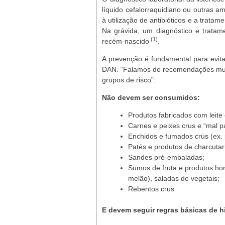
líquido cefalorraquidiano ou outras am
à utilização de antibióticos e a trat
Na grávida, um diagnóstico e trata
(1)
recém-nascido
.
A prevenção é fundamental para evitar
DAN. “Falamos de recomendações muit
grupos de risco”:
Não devem ser consumidos:
Produtos fabricados com leite 
Carnes e peixes crus e “mal pa
Enchidos e fumados crus (ex.
Patés e produtos de charcutari
Sandes pré-embaladas;
Sumos de fruta e produtos hort
melão), saladas de vegetais;
Rebentos crus
E devem seguir
regras básicas de h