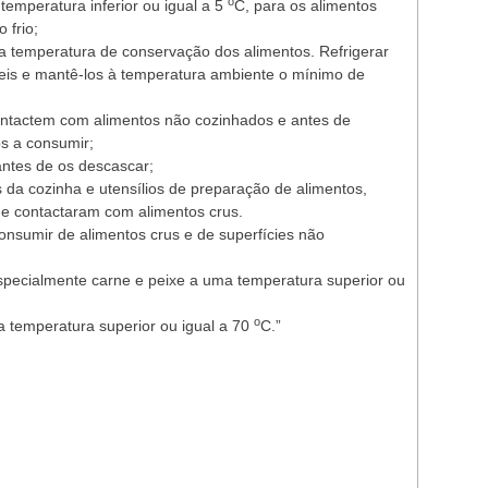
o
 temperatura inferior ou igual a 5
C, para os alimentos
 frio;
r a temperatura de conservação dos alimentos. Refrigerar
veis e mantê-los à temperatura ambiente o mínimo de
ntactem com alimentos não cozinhados e antes de
s a consumir;
antes de os descascar;
 da cozinha e utensílios de preparação de alimentos,
ue contactaram com alimentos crus.
onsumir de alimentos crus e de superfícies não
specialmente carne e peixe a uma temperatura superior ou
o
 temperatura superior ou igual a 70
C.”