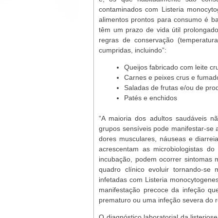
contaminados com Listeria monocyto
alimentos prontos para consumo é ba
têm um prazo de vida útil prolongad
regras de conservação (temperatura
cumpridas, incluindo”:
Queijos fabricado com leite cr
Carnes e peixes crus e fumad
Saladas de frutas e/ou de prod
Patés e enchidos
“A maioria dos adultos saudáveis n
grupos sensíveis pode manifestar-se 
dores musculares, náuseas e diarrei
acrescentam as microbiologistas d
incubação, podem ocorrer sintomas m
quadro clínico evoluir tornando-se
infetadas com Listeria monocytogene
manifestação precoce da infeção qu
prematuro ou uma infeção severa do 
O diagnóstico laboratorial da listerio