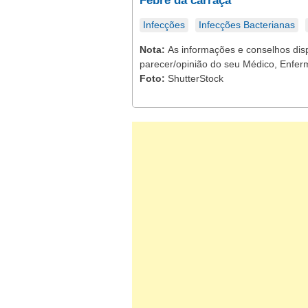
Febre da carraça
Infecções
Infecções Bacterianas
Nota:
As informações e conselhos dis
parecer/opinião do seu Médico, Enferm
Foto:
ShutterStock