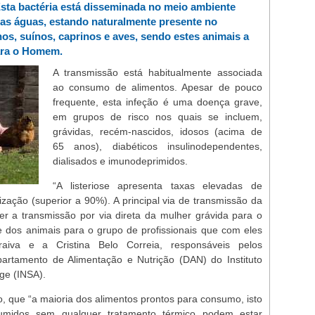
Esta bactéria está disseminada no meio ambiente
nas águas, estando naturalmente presente no
nos, suínos, caprinos e aves, sendo estes animais a
ara o Homem.
A transmissão está habitualmente associada
ao consumo de alimentos. Apesar de pouco
frequente, esta infeção é uma doença grave,
em grupos de risco nos quais se incluem,
grávidas, recém-nascidos, idosos (acima de
65 anos), diabéticos insulinodependentes,
dialisados e imunodeprimidos.
“A listeriose apresenta taxas elevadas de
ização (superior a 90%). A principal via de transmissão da
er a transmissão por via direta da mulher grávida para o
 e dos animais para o grupo de profissionais que com eles
raiva e a Cristina Belo Correia, responsáveis pelos
partamento de Alimentação e Nutrição (DAN) do Instituto
ge (INSA).
 que “a maioria dos alimentos prontos para consumo, isto
umidos sem qualquer tratamento térmico podem estar