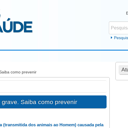
Pesquisar
Formul
Pesqui
At
 Saiba como prevenir
o grave. Saiba como prevenir
ca (transmitida dos animais ao Homem) causada pela