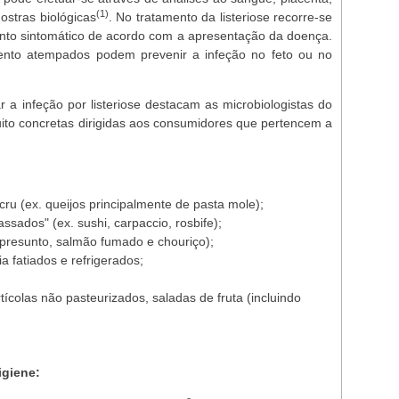
(1)
ostras biológicas
. No tratamento da listeriose recorre-se
amento sintomático de acordo com a apresentação da doença.
mento atempados podem prevenir a infeção no feto ou no
 a infeção por listeriose destacam as microbiologistas do
o concretas dirigidas aos consumidores que pertencem a
cru (ex. queijos principalmente de pasta mole);
ssados" (ex. sushi, carpaccio, rosbife);
 presunto, salmão fumado e chouriço);
a fatiados e refrigerados;
ícolas não pasteurizados, saladas de fruta (incluindo
igiene: