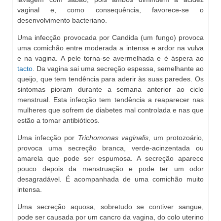
vaginal e, como consequência, favorece-se o
desenvolvimento bacteriano.
Uma infecção provocada por Candida (um fungo) provoca
uma comichão entre moderada a intensa e ardor na vulva
e na vagina. A pele torna-se avermelhada e é áspera ao
tacto
. Da vagina sai uma secreção espessa, semelhante ao
queijo, que tem tendência para aderir às suas paredes. Os
sintomas pioram durante a semana anterior ao ciclo
menstrual. Esta infecção tem tendência a reaparecer nas
mulheres que sofrem de diabetes mal controlada e nas que
estão a tomar antibióticos.
Uma infecção por
Trichomonas vaginalis
, um protozoário,
provoca uma secreção branca, verde-acinzentada ou
amarela que pode ser espumosa. A secreção aparece
pouco depois da menstruação e pode ter um odor
desagradável. É acompanhada de uma comichão muito
intensa.
Uma secreção aquosa, sobretudo se contiver sangue,
pode ser causada por um cancro da vagina, do colo uterino