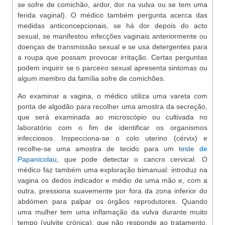
se sofre de comichão, ardor, dor na vulva ou se tem uma
ferida vaginal). O médico também pergunta acerca das
medidas anticoncepcionais, se há dor depois do acto
sexual, se manifestou infecções vaginais anteriormente ou
doenças de transmissão sexual e se usa detergentes para
a roupa que possam provocar irritação. Certas perguntas
podem inquirir se o parceiro sexual apresenta sintomas ou
algum membro da família sofre de comichões.
Ao examinar a vagina, o médico utiliza uma vareta com
ponta de algodão para recolher uma amostra da secreção,
que será examinada ao microscópio ou cultivada no
laboratório com o fim de identificar os organismos
infecciosos. Inspecciona-se o colo uterino (cérvix) e
recolhe-se uma amostra de tecido para um
teste de
Papanicolau
, que pode detectar o cancro cervical. O
médico faz também uma exploração bimanual: introduz na
vagina os dedos indicador e médio de uma mão e, com a
outra, pressiona suavemente por fora da zona inferior do
abdómen para palpar os órgãos reprodutores. Quando
uma mulher tem uma inflamação da vulva durante muito
tempo (vulvite crónica), que não responde ao tratamento,