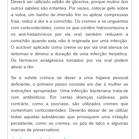
Deverá ser utilizado sabão de glicerina, porque muitos dos
outros sabões são irritantes. Por vezes, colocar gelo sobre
a vulva, um banho de imersão frio ou aplicar compressas
frias, reduz a dor e a comichão. Os cremes e os unguentos
com corticosteróides, como os que contêm hidrocortisona e
os anti-histamínicos por via oral, também reduzem a
comichão quando esta não é originada por uma infecção.
O aciclovir aplicado como creme ou por via oral atenua os
sintomas e diminui a duração de uma infecção herpética.
Os fármacos analgésicos tomados por via oral podem
aliviar a dor.
Se a vulvite crónica se dever a uma higiene pessoal
deficiente, o primeiro passo consiste em dar à mulher as
instruções apropriadas. Uma infecção bacteriana trata-se
com antibióticos. Em certas doenças cutâneas, pelo
contrário, como a psoríase, são utilizados cremes que
contenham corticosteróides. Deverão deixar de se utilizar
todas aquelas substâncias que provoquem uma irritação
persistente, como os cremes, os pós de talco e algumas
marcas de preservativos.