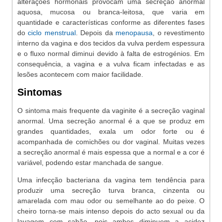
alterações hormonais provocam uma secreção anormal
aquosa, mucosa ou branca-leitosa, que varia em
quantidade e características conforme as diferentes fases
do
ciclo menstrual
. Depois da
menopausa
, o revestimento
interno da vagina e dos tecidos da vulva perdem espessura
e o fluxo normal diminui devido à falta de estrogénios. Em
consequência, a vagina e a vulva ficam infectadas e as
lesões acontecem com maior facilidade.
Sintomas
O sintoma mais frequente da vaginite é a secreção vaginal
anormal. Uma secreção anormal é a que se produz em
grandes quantidades, exala um odor forte ou é
acompanhada de comichões ou dor vaginal. Muitas vezes
a secreção anormal é mais espessa que a normal e a cor é
variável, podendo estar manchada de sangue.
Uma infecção bacteriana da vagina tem tendência para
produzir uma secreção turva branca, cinzenta ou
amarelada com mau odor ou semelhante ao do peixe. O
cheiro torna-se mais intenso depois do acto sexual ou da
lavagem com sabão, pois ambos diminuem a acidez