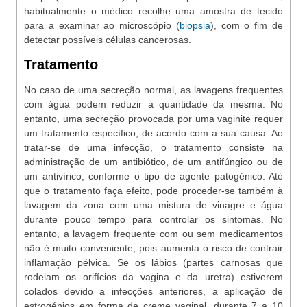
habitualmente o médico recolhe uma amostra de tecido
para a examinar ao microscópio (
biopsia
), com o fim de
detectar possíveis células cancerosas.
Tratamento
No caso de uma secreção normal, as lavagens frequentes
com água podem reduzir a quantidade da mesma. No
entanto, uma secreção provocada por uma vaginite requer
um tratamento específico, de acordo com a sua causa. Ao
tratar-se de uma infecção, o tratamento consiste na
administração de um antibiótico, de um antifúngico ou de
um antivírico, conforme o tipo de agente patogénico. Até
que o tratamento faça efeito, pode proceder-se também à
lavagem da zona com uma mistura de vinagre e água
durante pouco tempo para controlar os sintomas. No
entanto, a lavagem frequente com ou sem medicamentos
não é muito conveniente, pois aumenta o risco de contrair
inflamação pélvica. Se os lábios (partes carnosas que
rodeiam os orifícios da vagina e da uretra) estiverem
colados devido a infecções anteriores, a aplicação de
estrogénios em forma de creme vaginal, durante 7 a 10