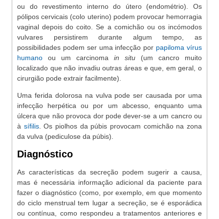
ou do revestimento interno do útero (endométrio). Os
pólipos cervicais (colo uterino) podem provocar hemorragia
vaginal depois do coito. Se a comichão ou os incómodos
vulvares persistirem durante algum tempo, as
possibilidades podem ser uma infecção por
papiloma vírus
humano
ou um carcinoma
in situ
(um cancro muito
localizado que não invadiu outras áreas e que, em geral, o
cirurgião pode extrair facilmente).
Uma ferida dolorosa na vulva pode ser causada por uma
infecção herpética ou por um abcesso, enquanto uma
úlcera que não provoca dor pode dever-se a um cancro ou
à
sífilis
. Os piolhos da púbis provocam comichão na zona
da vulva (pediculose da púbis).
Diagnóstico
As características da secreção podem sugerir a causa,
mas é necessária informação adicional da paciente para
fazer o diagnóstico (como, por exemplo, em que momento
do ciclo menstrual tem lugar a secreção, se é esporádica
ou contínua, como respondeu a tratamentos anteriores e