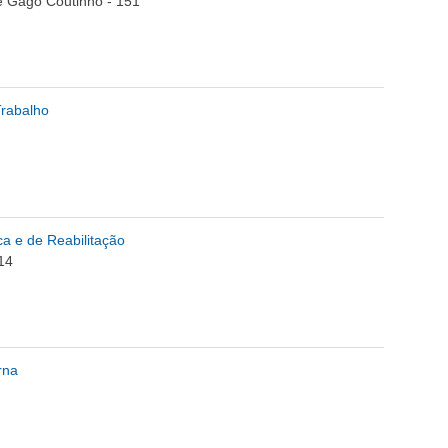
e Gago Coutinho - 151
Trabalho
a e de Reabilitação
14
rna