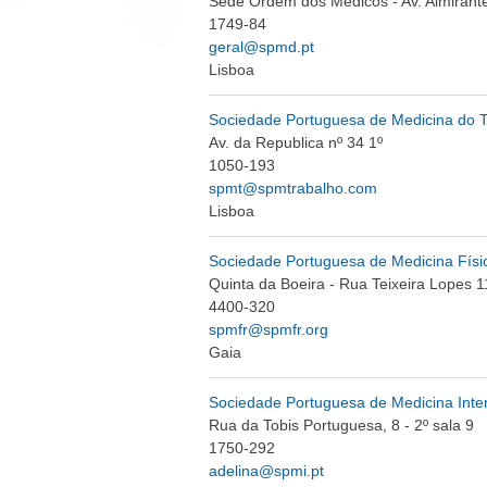
Sede Ordem dos Médicos - Av. Almirant
1749-84
geral@spmd.pt
Lisboa
Sociedade Portuguesa de Medicina do 
Av. da Republica nº 34 1º
1050-193
spmt@spmtrabalho.com
Lisboa
Sociedade Portuguesa de Medicina Físic
Quinta da Boeira - Rua Teixeira Lopes 1
4400-320
spmfr@spmfr.org
Gaia
Sociedade Portuguesa de Medicina Inte
Rua da Tobis Portuguesa, 8 - 2º sala 9
1750-292
adelina@spmi.pt