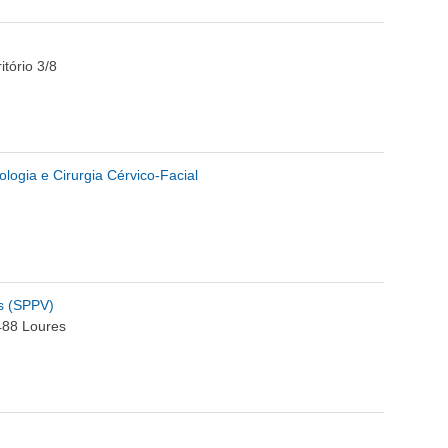
itório 3/8
logia e Cirurgia Cérvico-Facial
s (SPPV)
488 Loures