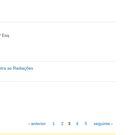
º Esq.
tra as Radiações
‹ anterior
1
2
3
4
5
seguinte ›