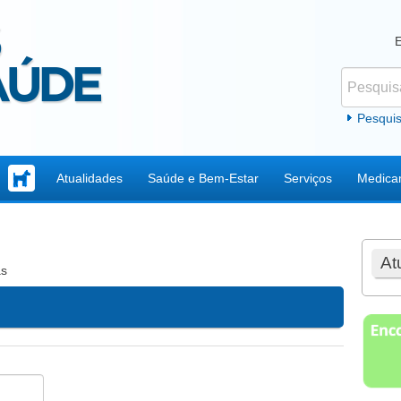
Pesquisar
Formul
Pesqui
Atualidades
Saúde e Bem-Estar
Serviços
Medica
At
as