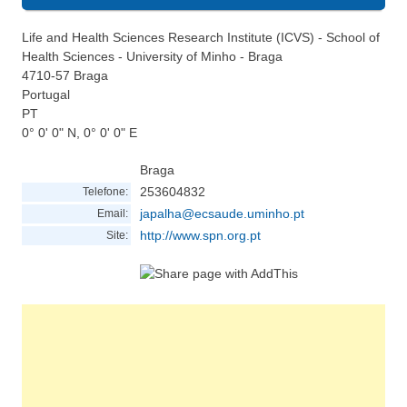
Life and Health Sciences Research Institute (ICVS) - School of
Health Sciences - University of Minho - Braga
4710-57
Braga
Portugal
PT
0° 0' 0" N, 0° 0' 0" E
Braga
253604832
Telefone:
japalha@ecsaude.uminho.pt
Email:
http://www.spn.org.pt
Site: