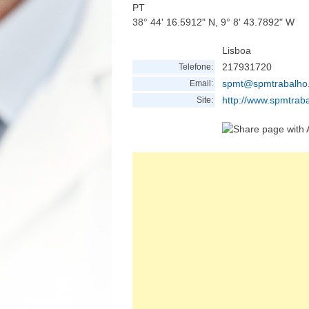
PT
38° 44' 16.5912" N, 9° 8' 43.7892" W
Lisboa
217931720
Telefone:
spmt@spmtrabalho
Email:
http://www.spmtrab
Site: