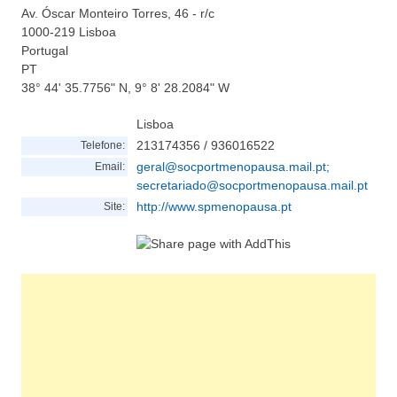
Av. Óscar Monteiro Torres, 46 - r/c
1000-219
Lisboa
Portugal
PT
38° 44' 35.7756" N, 9° 8' 28.2084" W
Lisboa
213174356 / 936016522
Telefone:
geral@socportmenopausa.mail.pt
;
Email:
secretariado@socportmenopausa.mail.pt
http://www.spmenopausa.pt
Site: