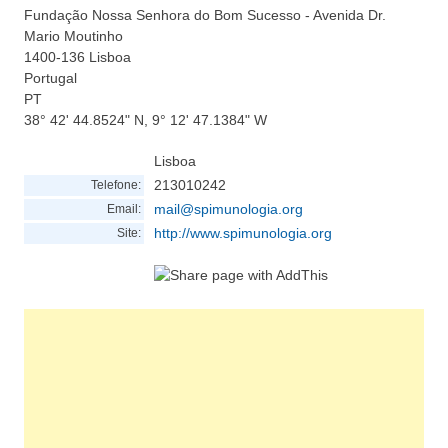
Fundação Nossa Senhora do Bom Sucesso - Avenida Dr.
Mario Moutinho
1400-136
Lisboa
Portugal
PT
38° 42' 44.8524" N, 9° 12' 47.1384" W
Lisboa
213010242
Telefone:
mail@spimunologia.org
Email:
http://www.spimunologia.org
Site: