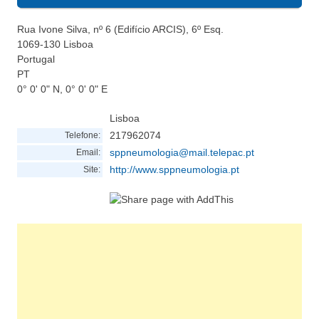
Rua Ivone Silva, nº 6 (Edifício ARCIS), 6º Esq.
1069-130
Lisboa
Portugal
PT
0° 0' 0" N, 0° 0' 0" E
Lisboa
217962074
Telefone:
sppneumologia@mail.telepac.pt
Email:
http://www.sppneumologia.pt
Site: