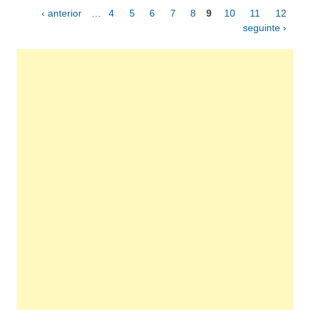
‹ anterior
…
4
5
6
7
8
9
10
11
12
Páginas
seguinte ›