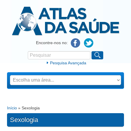
Atlas da Saúde
Encontre-nos no:
Pesquisar
Formulário de procura
Pesquisa Avançada
Início
» Sexologia
Está aqui
Sexologia