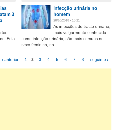
ias
Infecção urinária no
matam 3
homem
a
28/10/2018 - 10:21
As infecções do tracto urinário,
rtes
mais vulgarmente conhecida
tes. Esta
como infecção urinária, são mais comuns no
sexo feminino, no...
‹ anterior
1
2
3
4
5
6
7
8
seguinte ›