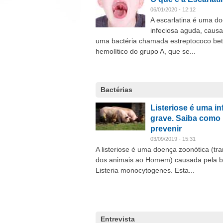
06/01/2020 - 12:12
A escarlatina é uma d
infeciosa aguda, caus
uma bactéria chamada estreptococo be
hemolítico do grupo A, que se...
Bactérias
Listeriose é uma i
grave. Saiba como
prevenir
03/09/2019 - 15:31
A listeriose é uma doença zoonótica (tra
dos animais ao Homem) causada pela b
Listeria monocytogenes. Esta...
Entrevista