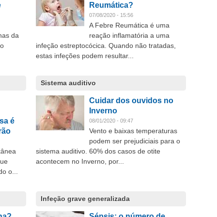
e
Reumática?
07/08/2020 - 15:56
A Febre Reumática é uma
nas da
reação inflamatória a uma
no
infeção estreptocócica. Quando não tratadas,
estas infeções podem resultar...
Sistema auditivo
Cuidar dos ouvidos no
Inverno
sa é
08/01/2020 - 09:47
rão
Vento e baixas temperaturas
podem ser prejudiciais para o
tânea
sistema auditivo. 60% dos casos de otite
que
acontecem no Inverno, por...
o o...
Infeção grave generalizada
ina?
Sépsis: o número de