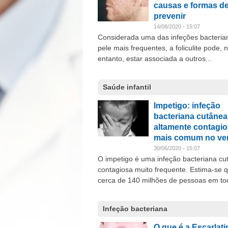
causas e formas d
prevenir
14/08/2020 - 15:07
Considerada uma das infeções bacteria
pele mais frequentes, a foliculite pode, 
entanto, estar associada a outros...
Saúde infantil
Impetigo: infeção
bacteriana cutânea
altamente contagio
mais comum no ve
30/06/2020 - 15:07
O impetigo é uma infeção bacteriana cu
contagiosa muito frequente. Estima-se 
cerca de 140 milhões de pessoas em tod
Infeção bacteriana
O que é a Escarlat