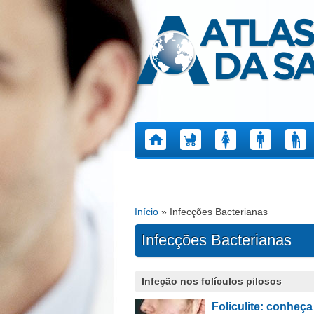
Atlas da Saúde
Início
» Infecções Bacterianas
Está aqui
Infecções Bacterianas
Páginas
Infeção nos folículos pilosos
Foliculite: conheça