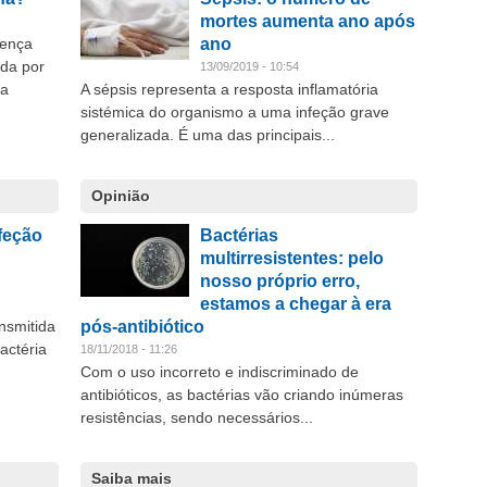
mortes aumenta ano após
oença
ano
ada por
13/09/2019 - 10:54
ta
A sépsis representa a resposta inflamatória
sistémica do organismo a uma infeção grave
generalizada. É uma das principais...
Opinião
nfeção
Bactérias
multirresistentes: pelo
nosso próprio erro,
estamos a chegar à era
nsmitida
pós-antibiótico
actéria
18/11/2018 - 11:26
Com o uso incorreto e indiscriminado de
antibióticos, as bactérias vão criando inúmeras
resistências, sendo necessários...
Saiba mais