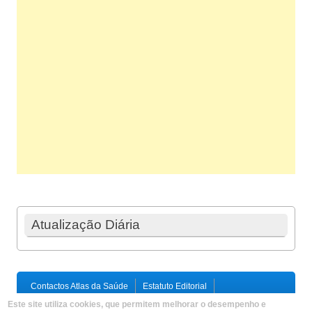
Atualização Diária
Contactos Atlas da Saúde
Estatuto Editorial
Ficha Técnica
Este site utiliza cookies, que permitem melhorar o desempenho e