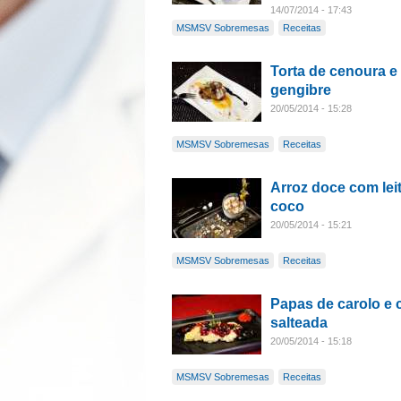
14/07/2014 - 17:43
MSMSV Sobremesas
Receitas
Torta de cenoura e
gengibre
20/05/2014 - 15:28
MSMSV Sobremesas
Receitas
Arroz doce com lei
coco
20/05/2014 - 15:21
MSMSV Sobremesas
Receitas
Papas de carolo e 
salteada
20/05/2014 - 15:18
MSMSV Sobremesas
Receitas