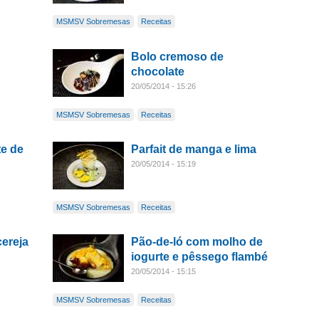
MSMSV Sobremesas
Receitas
Bolo cremoso de
chocolate
20/05/2014 - 15:26
MSMSV Sobremesas
Receitas
te de
Parfait de manga e lima
20/05/2014 - 15:19
MSMSV Sobremesas
Receitas
cereja
Pão-de-ló com molho de
iogurte e pêssego flambé
20/05/2014 - 15:15
MSMSV Sobremesas
Receitas