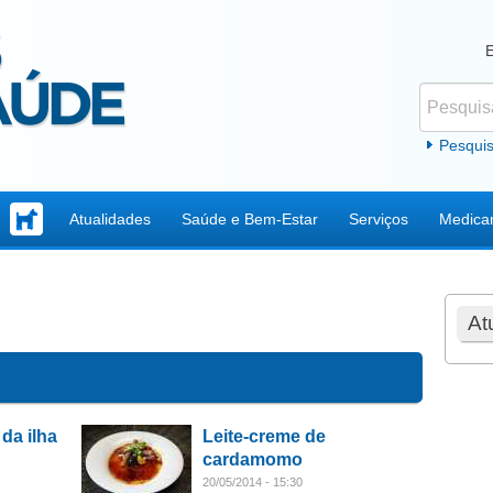
Pesquisar
Formul
Pesqui
Atualidades
Saúde e Bem-Estar
Serviços
Medica
At
da ilha
Leite-creme de
cardamomo
20/05/2014 - 15:30