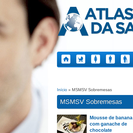
Atlas da Saúde
Início
» MSMSV Sobremesas
Está aqui
MSMSV Sobremesas
Mousse de banana 
Páginas
com ganache de
chocolate