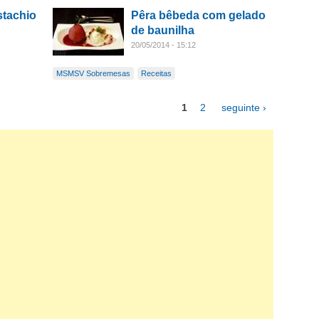
stachio
Pêra bêbeda com gelado
de baunilha
20/05/2014 - 15:12
MSMSV Sobremesas
Receitas
1
2
seguinte ›