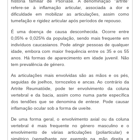
história familiar de Psoríase. A denominação “artrite”
refere-se à inflamação articular, associada a dor e
dificuldade em mobilizar as articulações, assim como
tumefação e rigidez articular após períodos de repouso.
É uma doença de causa desconhecida. Ocorre entre
0,05% e 0,025% da população, sendo mais frequente em
indivíduos caucasianos. Pode atingir pessoas de qualquer
idade, embora com maior frequência entre os 35 e os 55
anos. Há formas de aparecimento em idade juvenil. Não
tem prevalência de género.
As articulações mais envolvidas são as mãos e os pés,
seguidas de joelhos, tornozelos e ancas. Ao contrário da
Artrite Reumatóide, pode ter envolvimento da coluna
vertebral e da bacia, assim como numa parte específica
dos tendões que se denomina de
entese
. Pode causar
inflamação ocular sob a forma de uveíte.
De uma forma geral, o envolvimento axial ou da coluna
vertebral é mais frequente no género masculino e o
envolvimento de várias articulações (poliarticular) e
simétrico (semelhante por exemplo na mão direita e