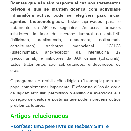
Doentes que não têm resposta eficaz aos tratamentos
prévios e que se mantêm doença com actividade
inflamatória activa, pode ser elegíveis para iniciar
agentes biotecnológicos.
Estão aprovados para o
tratamento da AP os seguintes fármacos: fármacos
inibidores do fator de necrose tumoral ou anti-TNF
(infliximab, adalimumab, etanercept, golimumab,
certolizumab), anticorpo monoclonal IL12/IL23
(ustecinumab), anti-receptor da interleucina 17
(secucinumab) e inibidores da JAK cinase (tofacitinib).
Estes tratamentos são sub-cutâneos, endovenosos ou
orais.
O programa de reabilitação dirigido (fisioterapia) tem um
papel complementar importante. É eficaz no alívio da dor e
da rigidez articular, permitindo o ensino de exercícios e a
correção de gestos e posturas que podem prevenir outros
problemas futuros.
Artigos relacionados
Psoríase: uma pele livre de lesões? Sim, é