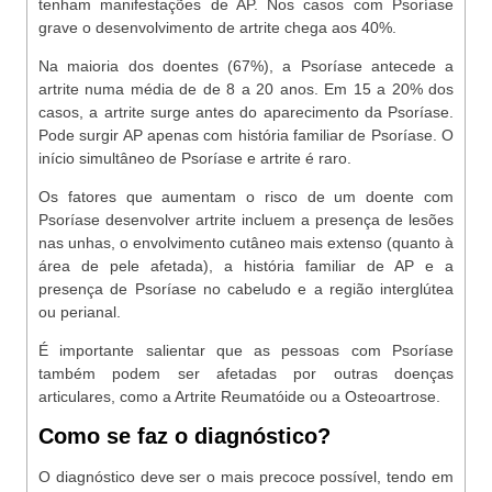
tenham manifestações de AP. Nos casos com Psoríase
grave o desenvolvimento de artrite chega aos 40%.
Na maioria dos doentes (67%), a Psoríase antecede a
artrite numa média de de 8 a 20 anos. Em 15 a 20% dos
casos, a artrite surge antes do aparecimento da Psoríase.
Pode surgir AP apenas com história familiar de Psoríase. O
início simultâneo de Psoríase e artrite é raro.
Os fatores que aumentam o risco de um doente com
Psoríase desenvolver artrite incluem a presença de lesões
nas unhas, o envolvimento cutâneo mais extenso (quanto à
área de pele afetada), a história familiar de AP e a
presença de Psoríase no cabeludo e a região interglútea
ou perianal.
É importante salientar que as pessoas com Psoríase
também podem ser afetadas por outras doenças
articulares, como a Artrite Reumatóide ou a Osteoartrose.
Como se faz o diagnó
stico?
O diagnóstico deve ser o mais precoce possível, tendo em