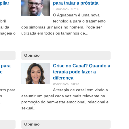
pilar
para tratar a próstata
10/04/2026 - 07:35
O Aquabeam é uma nova
bril
tecnologia para o tratamento
al da
dos sintomas urinários no homem. Pode ser
nageia o
utilizada em todos os tamanhos de...
Opinião
 para
Crise no Casal? Quando a
te
terapia pode fazer a
diferença
08/04/2026 - 08:18
rto para
A terapia de casal tem vindo a
as
assumir um papel cada vez mais relevante na
a
promoção do bem-estar emocional, relacional e
sexual...
Opinião