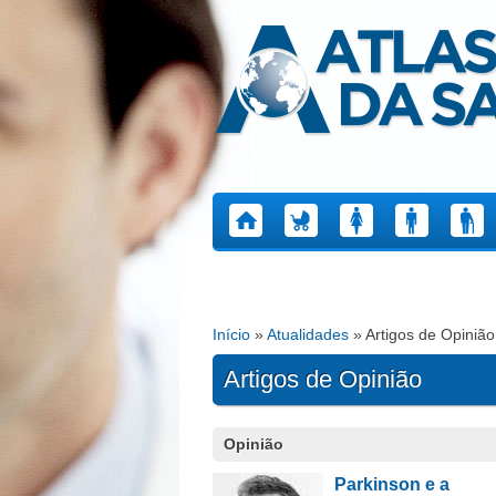
Atlas da Saúde
Início
»
Atualidades
» Artigos de Opinião
Está aqui
Artigos de Opinião
Páginas
Opinião
Parkinson e a