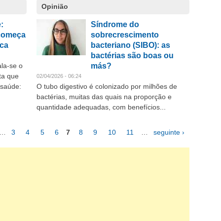
Opinião
:
Síndrome do
 começa
sobrecrescimento
ica
bacteriano (SIBO): as
bactérias são boas ou
ala-se o
más?
ta que
02/04/2026 - 06:24
 saúde:
O tubo digestivo é colonizado por milhões de
bactérias, muitas das quais na proporção e
quantidade adequadas, com benefícios...
…
3
4
5
6
7
8
9
10
11
…
seguinte ›