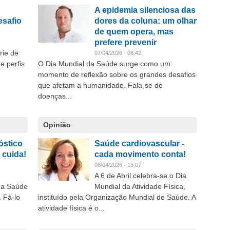
A epidemia silenciosa das
esafio
dores da coluna: um olhar
de quem opera, mas
prefere prevenir
rie de
07/04/2026 - 08:42
e perfis
O Dia Mundial da Saúde surge como um
momento de reflexão sobre os grandes desafios
que afetam a humanidade. Fala-se de
doenças...
Opinião
óstico
Saúde cardiovascular -
 cuida!
cada movimento conta!
06/04/2026 - 13:07
A 6 de Abril celebra-se o Dia
da Saúde
Mundial da Atividade Física,
 Fá-lo
instituído pela Organização Mundial de Saúde. A
atividade física é o...