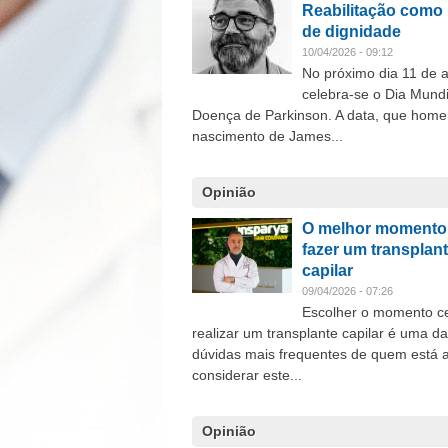
Reabilitação como 
de dignidade
10/04/2026 - 09:12
No próximo dia 11 de a
celebra-se o Dia Mundi
Doença de Parkinson. A data, que home
nascimento de James...
Opinião
O melhor momento
fazer um transplan
capilar
09/04/2026 - 07:26
Escolher o momento ce
realizar um transplante capilar é uma d
dúvidas mais frequentes de quem está 
considerar este...
Opinião