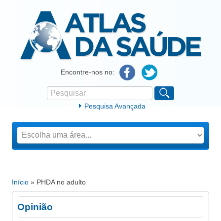
Atlas da Saúde
Encontre-nos no:
Pesquisar
Formulário de procura
Pesquisa Avançada
Início
» PHDA no adulto
Está aqui
Opinião