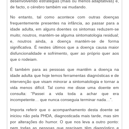
desenvolvendo estratégias (mais ou menos adaptativas) e,
de facto, o cérebro também vai mudando.
No entanto, tal como acontece com outras doenças
frequentemente presentes na infância, ao passar para a
idade adulta, em alguns doentes os sintomas reduzem-se
muito; noutros, mantém-se alguma sintomatologia residual;
e, noutros ainda, a doença mantém-se de forma
significativa. É nestes últimos que a doença causa maior
disfuncionalidade e sofrimento, quer ao próprio quer aos
que o rodeiam.
É também para as pessoas que mantêm a doença na
idade adulta que hoje temos ferramentas diagnósticas e de
intervenção que visam minorar a sintomatologia e tornar a
vida menos difícil. Tal como me disse uma doente em
consulta: “Passei a vida toda a achar que era
incompetente… que nunca conseguia terminar nada…”.
Importa referir que o acompanhamento desta doente se
iniciou não pela PHDA, diagnosticada mais tarde, mas sim
por alterações do humor. O que nos leva a outro ponto:
nem todas as pessoas que precisam têm diagnóstico e