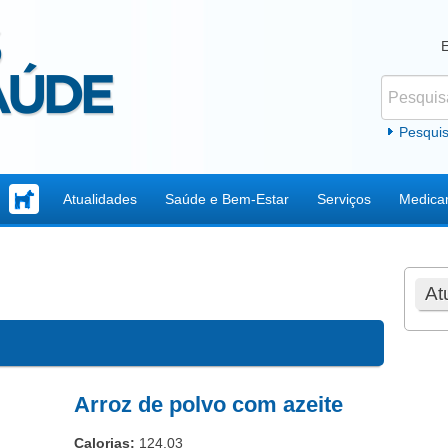
Pesquisar
Formul
Pesqui
Atualidades
Saúde e Bem-Estar
Serviços
Medica
At
Arroz de polvo com azeite
Calorias:
124.03