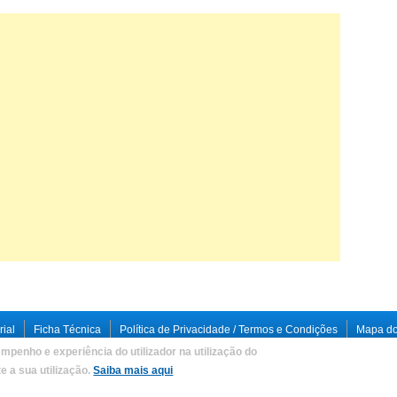
rial
Ficha Técnica
Política de Privacidade / Termos e Condições
Mapa do
mpenho e experiência do utilizador na utilização do
loped by
Criações Digitais, Lda
.
 a sua utilização.
Saiba mais aqui