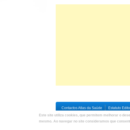
Contactos Atlas da Saúde
Estatuto Edito
Este site utiliza cookies, que permitem melhorar o dese
Copyright © 2026,
Atlas da Saúde
|
Deve
mesmo.
Ao navegar no site consideramos que consente