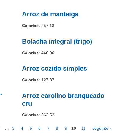
Arroz de manteiga
Calorias:
257.13
Bolacha integral (trigo)
Calorias:
446.00
Arroz cozido simples
Calorias:
127.37
"
Arroz carolino branqueado
cru
Calorias:
362.52
r
…
3
4
5
6
7
8
9
10
11
seguinte ›