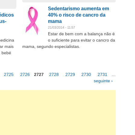
Sedentarismo aumenta em
édicos
40% o risco de cancro da
us-
mama
21/03/2014 - 11:57
Estar de bem com a balança não é
edicina
o suficiente para evitar o cancro da
har mais
mama, segundo especialistas.
m bebé
2725
2726
2727
2728
2729
2730
2731
…
seguinte ›