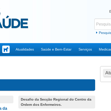
Pesquisar
Formul
Pesqui
Atualidades
Saúde e Bem-Estar
Serviços
Medica
At
Desafio da Secção Regional do Centro da
Ordem dos Enfermeiros.
a da