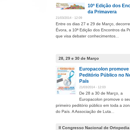
10ª Edição dos En
da Primavera
21/03/2014 - 12:09
Entre os dias 27 e 29 de Março, decorr
Évora, a 10ª Edição dos Encontros da P
que visa debater conhecimentos...
28, 29 e 30 de Março
Europacolon promove
Peditório Público no N
País
21/03/2014 - 12:03
De 28 a 30 de Março, a
Europacolon promove o se
primeiro peditório público em toda a zo
do País. A Associação de Luta...
II Congresso Nacional de Ortopedia