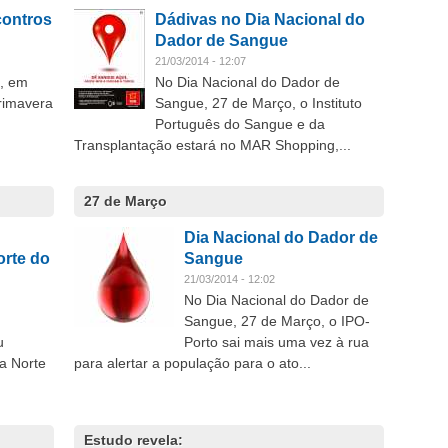
contros
Dádivas no Dia Nacional do
Dador de Sangue
21/03/2014 - 12:07
e, em
No Dia Nacional do Dador de
rimavera
Sangue, 27 de Março, o Instituto
Português do Sangue e da
Transplantação estará no MAR Shopping,...
27 de Março
Dia Nacional do Dador de
orte do
Sangue
21/03/2014 - 12:02
No Dia Nacional do Dador de
Sangue, 27 de Março, o IPO-
u
Porto sai mais uma vez à rua
na Norte
para alertar a população para o ato...
Estudo revela: