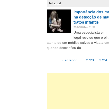
Infantil
Importância dos m
na detecção de ma
tratos infantis
21/03/2014 - 11:59
Uma especialista em m
legal revelou que o ol
atento de um médico salvou a vida a u
quando desconfiou da...
‹ anterior
…
2723
2724