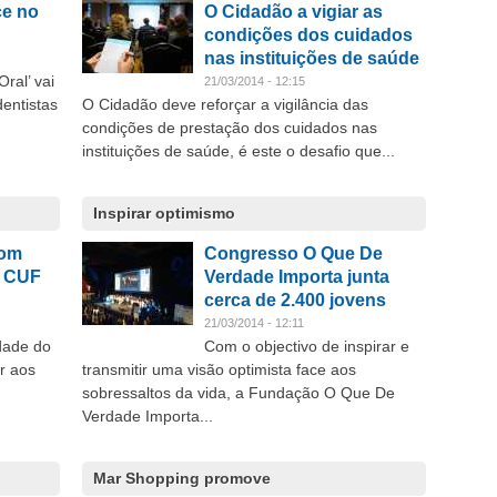
ce no
O Cidadão a vigiar as
condições dos cuidados
nas instituições de saúde
ral’ vai
21/03/2014 - 12:15
dentistas
O Cidadão deve reforçar a vigilância das
condições de prestação dos cuidados nas
instituições de saúde, é este o desafio que...
Inspirar optimismo
com
Congresso O Que De
l CUF
Verdade Importa junta
cerca de 2.400 jovens
21/03/2014 - 12:11
dade do
Com o objectivo de inspirar e
r aos
transmitir uma visão optimista face aos
sobressaltos da vida, a Fundação O Que De
Verdade Importa...
Mar Shopping promove