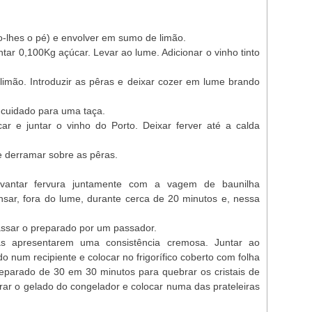
o-lhes o pé) e envolver em sumo de limão.
tar 0,100Kg açúcar. Levar ao lume. Adicionar o vinho tinto
limão. Introduzir as pêras e deixar cozer em lume brando
 cuidado para uma taça.
r e juntar o vinho do Porto. Deixar ferver até a calda
 e derramar sobre as pêras.
evantar fervura juntamente com a vagem de baunilha
sar, fora do lume, durante cerca de 20 minutos e, nessa
assar o preparado por um passador.
tas apresentarem uma consistência cremosa. Juntar ao
o num recipiente e colocar no frigorífico coberto com folha
reparado de 30 em 30 minutos para quebrar os cristais de
irar o gelado do congelador e colocar numa das prateleiras