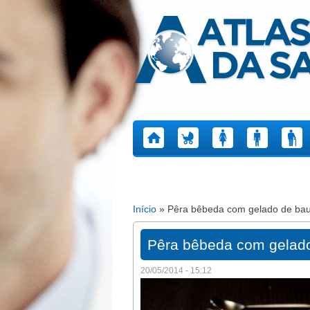
Atlas da Saúde
Início
» Pêra bêbeda com gelado de bau
Está aqui
Pêra bêbeda com gelado
20/05/2014 - 15:12