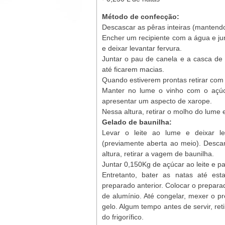
Método de confecção:
Descascar as pêras inteiras (mantend
Encher um recipiente com a água e jun
e deixar levantar fervura.
Juntar o pau de canela e a casca de 
até ficarem macias.
Quando estiverem prontas retirar com
Manter no lume o vinho com o açúca
apresentar um aspecto de xarope.
Nessa altura, retirar o molho do lume
Gelado de baunilha:
Levar o leite ao lume e deixar l
(previamente aberta ao meio). Descan
altura, retirar a vagem de baunilha.
Juntar 0,150Kg de açúcar ao leite e p
Entretanto, bater as natas até es
preparado anterior. Colocar o preparad
de alumínio. Até congelar, mexer o p
gelo. Algum tempo antes de servir, ret
do frigorífico.