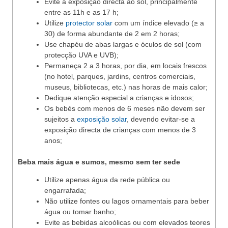
Evite a exposição directa ao sol, principalmente
entre as 11h e as 17 h;
Utilize
protector solar
com um índice elevado (≥ a
30) de forma abundante de 2 em 2 horas;
Use chapéu de abas largas e óculos de sol (com
protecção UVA e UVB);
Permaneça 2 a 3 horas, por dia, em locais frescos
(no hotel, parques, jardins, centros comerciais,
museus, bibliotecas, etc.) nas horas de mais calor;
Dedique atenção especial a crianças e idosos;
Os bebés com menos de 6 meses não devem ser
sujeitos a
exposição solar
, devendo evitar‐se a
exposição directa de crianças com menos de 3
anos;
Beba mais água e sumos, mesmo sem ter sede
Utilize apenas água da rede pública ou
engarrafada;
Não utilize fontes ou lagos ornamentais para beber
água ou tomar banho;
Evite as bebidas alcoólicas ou com elevados teores