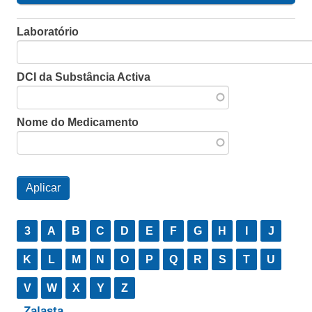
Laboratório
DCI da Substância Activa
Nome do Medicamento
3
A
B
C
D
E
F
G
H
I
J
K
L
M
N
O
P
Q
R
S
T
U
V
W
X
Y
Z
Zalasta