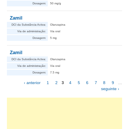
Dosagem:
50 mg/g
Zamil
DCI da Substância Activa:
Olanzapina
Via de administração:
Via oral
Dosagem:
5 mg
Zamil
DCI da Substância Activa:
Olanzapina
Via de administração:
Via oral
Dosagem:
7.5 mg
‹ anterior
1
2
3
4
5
6
7
8
9
…
Páginas
seguinte ›