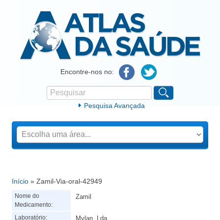
Atlas da Saúde
Encontre-nos no:
Pesquisar
Formulário de procura
Pesquisa Avançada
Início
» Zamil-Via-oral-42949
Está aqui
Nome do
Zamil
Medicamento:
Laboratório:
Mylan, Lda.