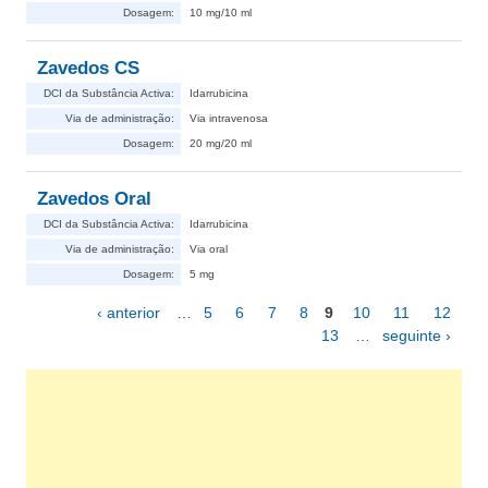
Dosagem:
10 mg/10 ml
Zavedos CS
DCI da Substância Activa:
Idarrubicina
Via de administração:
Via intravenosa
Dosagem:
20 mg/20 ml
Zavedos Oral
DCI da Substância Activa:
Idarrubicina
Via de administração:
Via oral
Dosagem:
5 mg
‹ anterior
…
5
6
7
8
9
10
11
12
Páginas
13
…
seguinte ›