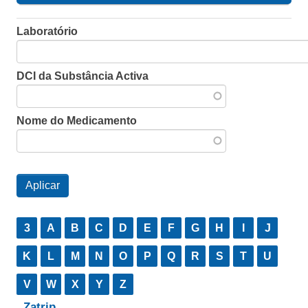
Laboratório
DCI da Substância Activa
Nome do Medicamento
3
A
B
C
D
E
F
G
H
I
J
K
L
M
N
O
P
Q
R
S
T
U
V
W
X
Y
Z
Zatrip