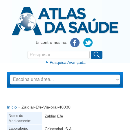
Atlas da Saúde
Encontre-nos no:
Pesquisar
Formulário de procura
Pesquisa Avançada
Início
» Zaldiar-Efe-Via-oral-46030
Está aqui
Nome do
Zaldiar Efe
Medicamento:
Laboratório:
Grünenthal, S.A.