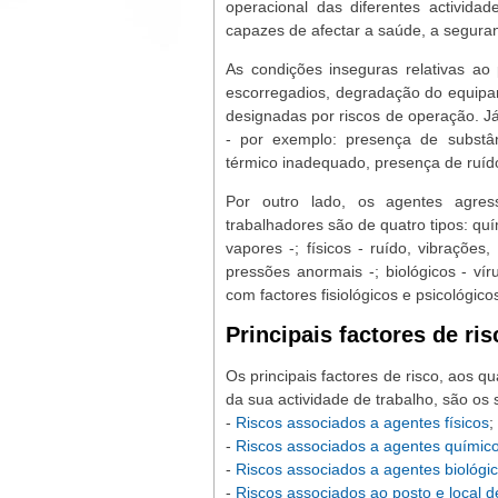
operacional das diferentes actividad
capazes de afectar a saúde, a seguran
As condições inseguras relativas ao
escorregadios, degradação do equipame
designadas por riscos de operação. Já
- por exemplo: presença de substân
térmico inadequado, presença de ruído
Por outro lado, os agentes agre
trabalhadores são de quatro tipos: quí
vapores -; físicos - ruído, vibrações
pressões anormais -; biológicos - vír
com factores fisiológicos e psicológico
Principais factores de ris
Os principais factores de risco, aos 
da sua actividade de trabalho, são os 
-
Riscos associados a agentes físicos
;
-
Riscos associados a agentes químic
-
Riscos associados a agentes biológi
-
Riscos associados ao posto e local d