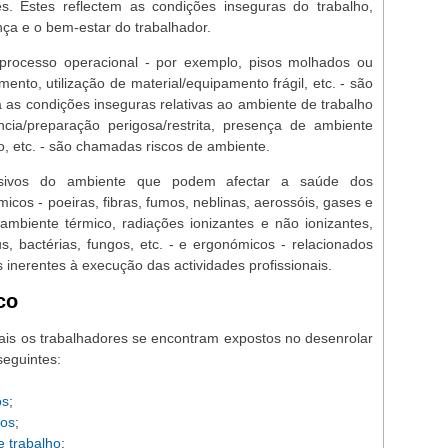
es. Estes reflectem as condições inseguras do trabalho,
ça e o bem-estar do trabalhador.
 processo operacional - por exemplo, pisos molhados ou
nto, utilização de material/equipamento frágil, etc. - são
 as condições inseguras relativas ao ambiente de trabalho
cia/preparação perigosa/restrita, presença de ambiente
, etc. - são chamadas riscos de ambiente.
ssivos do ambiente que podem afectar a saúde dos
micos - poeiras, fibras, fumos, neblinas, aerossóis, gases e
, ambiente térmico, radiações ionizantes e não ionizantes,
us, bactérias, fungos, etc. - e ergonómicos - relacionados
s inerentes à execução das actividades profissionais.
co
quais os trabalhadores se encontram expostos no desenrolar
seguintes:
os
;
cos
;
e trabalho
;