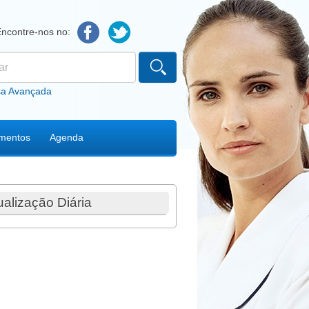
Encontre-nos no:
ário de procura
sa Avançada
mentos
Agenda
ualização Diária