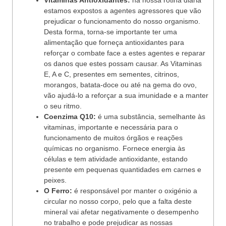
Vitaminas Antioxidantes:
na nossa rotina diária
estamos expostos a agentes agressores que vão
prejudicar o funcionamento do nosso organismo.
Desta forma, torna-se importante ter uma
alimentação que forneça antioxidantes para
reforçar o combate face a estes agentes e reparar
os danos que estes possam causar. As Vitaminas
E, A e C, presentes em sementes, citrinos,
morangos, batata-doce ou até na gema do ovo,
vão ajudá-lo a reforçar a sua imunidade e a manter
o seu ritmo.
Coenzima Q10:
é uma substância, semelhante às
vitaminas, importante e necessária para o
funcionamento de muitos órgãos e reações
químicas no organismo. Fornece energia às
células e tem atividade antioxidante, estando
presente em pequenas quantidades em carnes e
peixes.
O Ferro:
é responsável por manter o oxigénio a
circular no nosso corpo, pelo que a falta deste
mineral vai afetar negativamente o desempenho
no trabalho e pode prejudicar as nossas