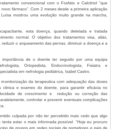
tratamento convencional com o Fosfato e Calcitriol “que
m novo fármaco”. Com 2 meses desde a primeira aplicação
a Luísa mostrou uma evolução muito grande na marcha,
ncapacitante, esta doença, quando detetada e tratada
mento normal. O objetivo dos tratamentos visa, aliás,
, reduzir o arqueamento das pernas, diminuir a doença e a
a importância de o doente ter seguido por uma equipa
efrologista, Ortopedista, Endocrinologista, Fisiatra e
pecialista em nefrologia pediátrica, Isabel Castro.
a monitorização da terapeutica com adequação das doses
linica e exames do doente, para garantir eficácia no
locidade de crescimento e redução ou correção das
aralelamente, controlar e prevenir eventuais complicações
ca.
entido culpada por não ter percebido mais cedo que algo
e tenta estar o mais informada possível. “Hoje eu procuro
icipo de grupos em redes sociais de portadores e pais de