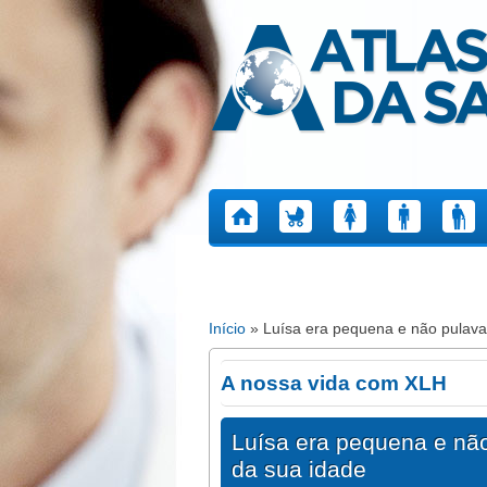
Atlas da Saúde
Início
» Luísa era pequena e não pulava 
Está aqui
A nossa vida com XLH
Luísa era pequena e não
da sua idade