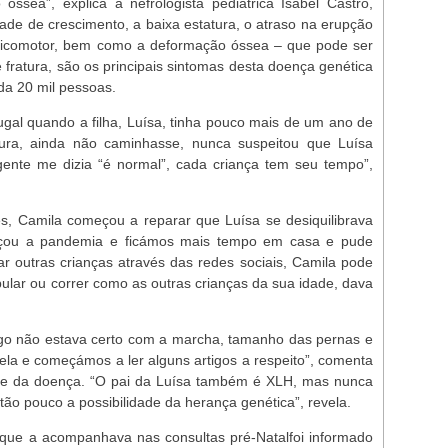
óssea”, explica a nefrologista pediátrica Isabel Castro,
ade de crescimento, a baixa estatura, o atraso na erupção
sicomotor, bem como a deformação óssea – que pode ser
 fratura, são os principais sintomas desta doença genética
da 20 mil pessoas.
al quando a filha, Luísa, tinha pouco mais de um ano de
ura, ainda não caminhasse, nunca suspeitou que Luísa
ente me dizia “é normal”, cada criança tem seu tempo”,
, Camila começou a reparar que Luísa se desiquilibrava
eçou a pandemia e ficámos mais tempo em casa e pude
ar outras crianças através das redes sociais, Camila pode
pular ou correr como as outras crianças da sua idade, dava
go não estava certo com a marcha, tamanho das pernas e
dela e começámos a ler alguns artigos a respeito”, comenta
re da doença. “O pai da Luísa também é XLH, mas nunca
ão pouco a possibilidade da herança genética”, revela.
que a acompanhava nas consultas pré-Natalfoi informado