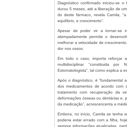
Diagnóstico confirmado iniciou-se o 
durou 5 meses, até a liberação de u
do deste fármaco, revela Camila, “
equilíbrio, e crescimento”.
Apesar de poder vir a tornar-se i
atempadamente permite o desenvolvi
melhorar a velocidade de crescimento
dor nos ossos.
Em todo o caso, importa reforçar 
multidisciplinar “constituida por N
Estomatologista”, tal como explica a es
Após o diagnóstico, é “fundamental 
dos medicamentos de acordo com a c
tratamento com recuperação da ve
deformações ósseas ou dentárias e, p
da medicação”, acrescencenta a médi
Embora, no início, Camila se tenha s
poderia estar errado com a filha, hoj
sempre informações atualizadas, part