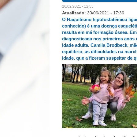
26/02/2021 - 12:55
Atualizado:
30/06/2021 - 17:36
O Raquitismo hipofosfatémico li
conhecido) é uma doença esquelétic
resulta em má formação óssea. Emb
diagnosticada nos primeiros anos 
idade adulta. Camila Brodbeck, mãe
equilibrio, as dificuldades na marc
idade, que a fizeram suspeitar de q