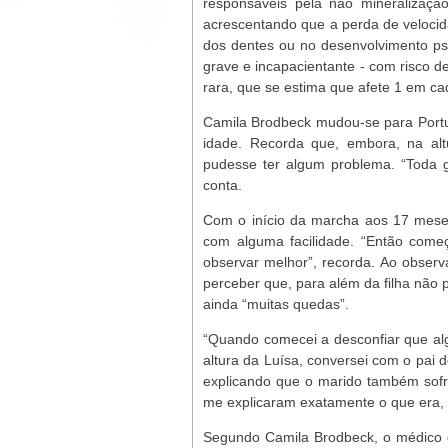
responsáveis pela não mineralização 
acrescentando que a perda de velocid
dos dentes ou no desenvolvimento p
grave e incapacientante - com risco de
rara, que se estima que afete 1 em ca
Camila Brodbeck mudou-se para Portug
idade. Recorda que, embora, na alt
pudesse ter algum problema. “Toda g
conta.
Com o início da marcha aos 17 meses
com alguma facilidade. “Então com
observar melhor”, recorda. Ao observ
perceber que, para além da filha não 
ainda “muitas quedas”.
“Quando comecei a desconfiar que al
altura da Luísa, conversei com o pai 
explicando que o marido também sof
me explicaram exatamente o que era, t
Segundo Camila Brodbeck, o médico 