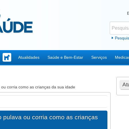
Pesquisar
Formul
Pesqui
Atualidades
Saúde e Bem-Estar
Serviços
Medica
At
ou corria como as crianças da sua idade
 pulava ou corria como as crianças