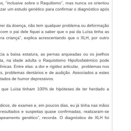
es, “inclusive sobre o Raquitismo”, mas nunca os orientou
izar um estudo genético para confirmar o diagnóstico após
frer da doença, não tem qualquer problema ou deformação
om o pai dele fiquei a saber que o pai da Luísa tinha as
a criança”, explica acrescentando que o XLH, por outro
cia a baixa estatura, as pernas arqueadas ou os joelhos
rta, na idade adulta o Raquistismo Hipofosfatémico pode
ínicas. Entre elas: a dor e rigidez articular, problemas nos
s, problemas dentários e de audição. Associados a estes
stados de humor depressivos.
r que Luísa tinham 100% de hipóteses de ter herdado a
dicos, de exames e, em poucos dias, eu já tinha nas mãos
resultados e suspeitas quase confirmadas, realizaram-se
apeamento genético”, recorda. O diagnóstico de XLH foi