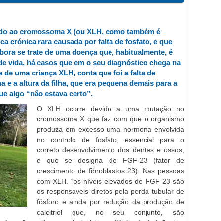
gado ao cromossoma X (ou XLH, como também é
a crónica rara causada por falta de fosfato, e que
ora se trate de uma doença que, habitualmente, é
de vida, há casos que em o seu diagnóstico chega na
 de uma criança XLH, conta que foi a falta de
ha e a altura da filha, que era pequena demais para a
ue algo “não estava certo”.
O XLH ocorre devido a uma mutação no
cromossoma X que faz com que o organismo
produza em excesso uma hormona envolvida
no controlo de fosfato, essencial para o
correto desenvolvimento dos dentes e ossos,
e que se designa de FGF-23 (fator de
crescimento de fibroblastos 23). Nas pessoas
com XLH, “os níveis elevados de FGF 23 são
os responsáveis diretos pela perda tubular de
fósforo e ainda por redução da produção de
calcitriol que, no seu conjunto, são