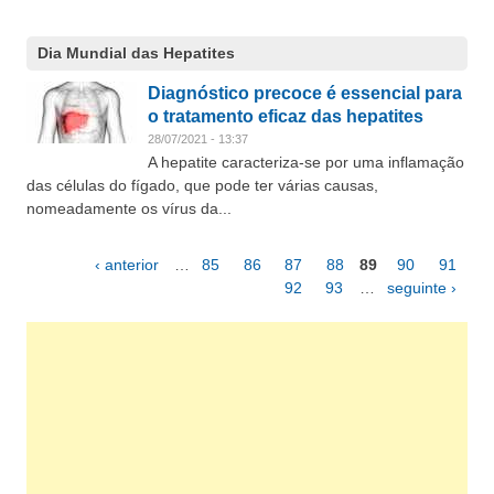
Dia Mundial das Hepatites
Diagnóstico precoce é essencial para
o tratamento eficaz das hepatites
28/07/2021 - 13:37
A hepatite caracteriza-se por uma inflamação
das células do fígado, que pode ter várias causas,
nomeadamente os vírus da...
‹ anterior
…
85
86
87
88
89
90
91
Páginas
92
93
…
seguinte ›