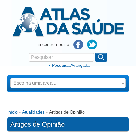
Atlas da Saúde
Encontre-nos no:
Pesquisar
Formulário de procura
Pesquisa Avançada
Início
»
Atualidades
» Artigos de Opinião
Está aqui
Artigos de Opinião