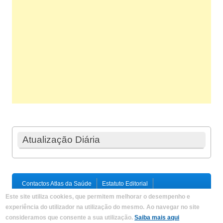
Atualização Diária
Contactos Atlas da Saúde
Estatuto Editorial
Ficha Técnica
Este site utiliza cookies, que permitem melhorar o desempenho e
Política de Privacidade / Termos e Condições
Mapa do Site
experiência do utilizador na utilização do mesmo.
Ao navegar no site
consideramos que consente a sua utilização.
Saiba mais aqui