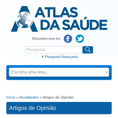
Atlas da Saúde
Encontre-nos no:
Pesquisar
Formulário de procura
Pesquisa Avançada
Início
»
Atualidades
» Artigos de Opinião
Está aqui
Artigos de Opinião