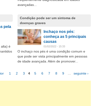
avançadas...
Condição pode ser um sintoma de
doenças graves
s pela
Inchaço nos pés:
conheça as 5 principais
causas
alta) é
01/02/2022 - 15:33
mantidos
O inchaço nos pés é uma condição comum e
que pode ser vista principalmente em pessoas
de idade avançada. Além de promover...
ior
1
2
3
4
5
6
7
8
9
…
seguinte ›