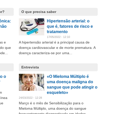
or?
O que precisa saber
ónica:
Hipertensão arterial: o
 não
que é, fatores de risco e
tratamento
17/05/2022 - 12:10
as e
A hipertensão arterial é a principal causa de
 do que
doença cardiovascular e de morte prematura. A
de...
doença caracteriza-se por uma...
Entrevista
o o
«O Mieloma Múltiplo é
?
uma doença maligna do
sangue que pode atingir o
om
esqueleto»
uínea
24/03/2022 - 12:28
ue
Março é o mês de Sensibilização para o
Mieloma Múltiplo, uma doença do sangue
frequentemente diagnosticada em idades