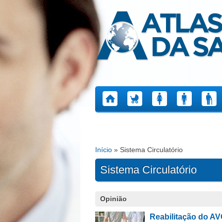
Atlas da Saúde
Início
» Sistema Circulatório
Está aqui
Sistema Circulatório
Páginas
Opinião
Reabilitação do AV