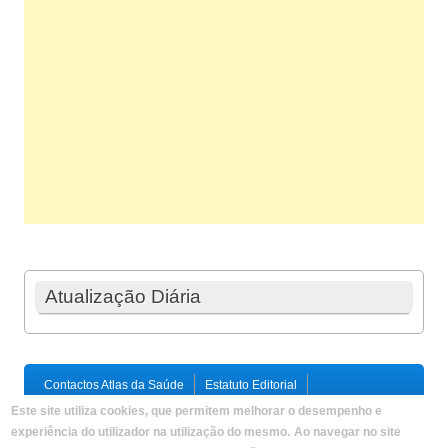
Atualização Diária
Contactos Atlas da Saúde
Estatuto Editorial
Ficha Técnica
Este site utiliza cookies, que permitem melhorar o desempenho e
Política de Privacidade / Termos e Condições
Mapa do Site
experiência do utilizador na utilização do mesmo.
Ao navegar no site