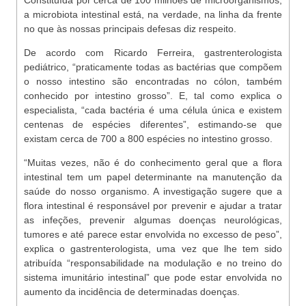
Constituída por cerca de 100 milhões de microorganismos,
a microbiota intestinal está, na verdade, na linha da frente
no que às nossas principais defesas diz respeito.
De acordo com Ricardo Ferreira, gastrenterologista
pediátrico, “praticamente todas as bactérias que compõem
o nosso intestino são encontradas no cólon, também
conhecido por intestino grosso”. E, tal como explica o
especialista, “cada bactéria é uma célula única e existem
centenas de espécies diferentes”, estimando-se que
existam cerca de 700 a 800 espécies no intestino grosso.
“Muitas vezes, não é do conhecimento geral que a flora
intestinal tem um papel determinante na manutenção da
saúde do nosso organismo. A investigação sugere que a
flora intestinal é responsável por prevenir e ajudar a tratar
as infeções, prevenir algumas doenças neurológicas,
tumores e até parece estar envolvida no excesso de peso”,
explica o gastrenterologista, uma vez que lhe tem sido
atribuída “responsabilidade na modulação e no treino do
sistema imunitário intestinal” que pode estar envolvida no
aumento da incidência de determinadas doenças.