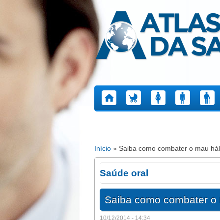
Atlas da Saúde
Início
» Saiba como combater o mau hál
Está aqui
Saúde oral
Saiba como combater o 
10/12/2014 - 14:34