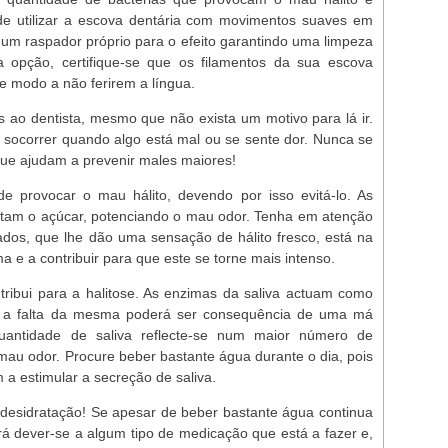
ode utilizar a escova dentária com movimentos suaves em
 um raspador próprio para o efeito garantindo uma limpeza
a opção, certifique-se que os filamentos da sua escova
e modo a não ferirem a língua.
 ao dentista, mesmo que não exista um motivo para lá ir.
socorrer quando algo está mal ou se sente dor. Nunca se
que ajudam a prevenir males maiores!
 provocar o mau hálito, devendo por isso evitá-lo. As
ntam o açúcar, potenciando o mau odor. Tenha em atenção
dos, que lhe dão uma sensação de hálito fresco, está na
 e a contribuir para que este se torne mais intenso.
ntribui para a halitose. As enzimas da saliva actuam como
e a falta da mesma poderá ser consequência de uma má
uantidade de saliva reflecte-se num maior número de
mau odor. Procure beber bastante água durante o dia, pois
a estimular a secreção de saliva.
desidratação! Se apesar de beber bastante água continua
erá dever-se a algum tipo de medicação que está a fazer e,