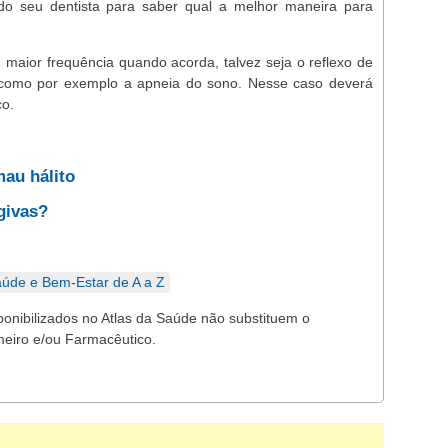
 do seu dentista para saber qual a melhor maneira para
 maior frequência quando acorda, talvez seja o reflexo de
, como por exemplo a apneia do sono. Nesse caso deverá
o.
mau hálito
givas?
úde e Bem-Estar de A a Z
ponibilizados no Atlas da Saúde não substituem o
meiro e/ou Farmacêutico.