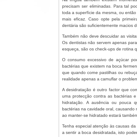
precisam ser eliminadas. Para tal p
toda a superfície da mesma, ou então
mais eficaz. Caso opte pela primeir
dentária são suficientemente macios d
Também não deve descuidar as visitas
Os dentistas não servem apenas para 
esqueça, são os check-ups de rotina 
O consumo excessivo de açúcar pode
bactérias que existem na boca ferme
que quando come pastilhas ou rebuça
realidade apenas a camuflar o problema
A desidratação é outro factor que co
uma protecção contra as bactérias 
hidratação. A ausência ou pouca q
bactérias na cavidade oral, causando 
ao manter-se hidratado estará também 
Tenha especial atenção às causas da 
a sentir a boca desidratada, isto pod