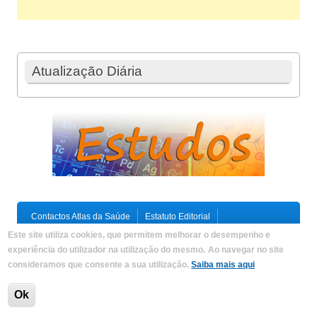
Atualização Diária
Contactos Atlas da Saúde
Estatuto Editorial
Ficha Técnica
Este site utiliza cookies, que permitem melhorar o desempenho e
Política de Privacidade / Termos e Condições
Mapa do Site
experiência do utilizador na utilização do mesmo.
Ao navegar no site
consideramos que consente a sua utilização.
Saiba mais aqui
Copyright © 2026,
Atlas da Saúde
|
Developed by
Criações
Digitais, Lda
.
Ok