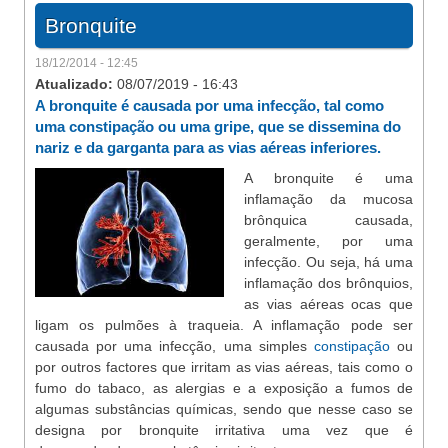
Bronquite
18/12/2014 - 12:45
Atualizado:
08/07/2019 - 16:43
A bronquite é causada por uma infecção, tal como
uma constipação ou uma gripe, que se dissemina do
nariz e da garganta para as vias aéreas inferiores.
A bronquite é uma
inflamação da mucosa
brônquica causada,
geralmente, por uma
infecção. Ou seja, há uma
inflamação dos brônquios,
as vias aéreas ocas que
ligam os pulmões à traqueia. A inflamação pode ser
causada por uma infecção, uma simples
constipação
ou
por outros factores que irritam as vias aéreas, tais como o
fumo do tabaco, as alergias e a exposição a fumos de
algumas substâncias químicas, sendo que nesse caso se
designa por bronquite irritativa uma vez que é