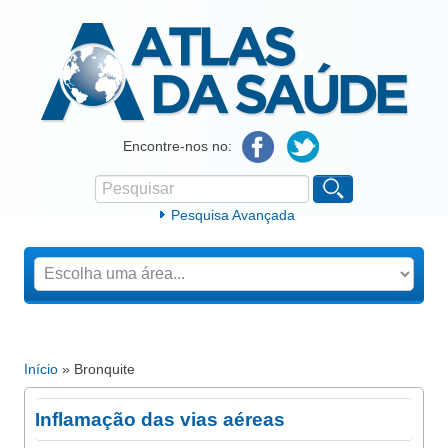
Atlas da Saúde
Encontre-nos no:
Pesquisar
Formulário de procura
Pesquisa Avançada
Início
» Bronquite
Está aqui
Inflamação das vias aéreas