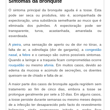
Sintomas da bronquite
O sintoma principal da bronquite aguda é a tosse. Esta
pode ser seca ou produtiva, isto é, acompanhada de
expectoração, uma substância semelhante ao muco que é
eliminada dos pulmões. A expectoração pode ser
transparente, turva, acastanhada, amarelada ou
esverdeada.
A
pieira
, uma sensação de aperto ou de dor no tórax, a
falta de ar, a odinofagia (dor de garganta), a
congestão
nasal
, a
febre
e o cansaço são outros possíveis sintomas.
Quando a laringe e a traqueia ficam comprometidas ocorre
rouquidão
ou mesmo
afonia
. Em muitos casos, devido ao
edema da mucosa e acúmulo de secreções, os doentes
queixam-se de chiado e falta de ar.
A maior parte dos casos de bronquite aguda regridem sem
tratamento ao fim de cinco dias, embora a tosse se
prolongue geralmente por sete a 10 dias. Em alguns casos,
a tosse persiste durante semanas ou mesmo meses depois
de a infecção ter desaparecido pelo facto do revestimento
brônquico ainda permanecer irritado e poder ficar