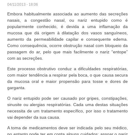
04/11/2013 - 18:06
Embora habitualmente associada ao aumento das secreções
nasais, a congestão nasal, ou nariz entupido como é
popularmente conhecido, é devida a uma inflamação da
mucosa que dá origem à dilatação dos vasos sanguíneos,
aumento da permeabilidade capilar e consequente edema.
Como consequência, ocorre obstrução nasal com bloqueio da
passagem do ar, pelo que mais facilmente o nariz “entope”
com as secreções.
Este processo obstrutivo conduz a dificuldades respiratórias,
com maior tendência a respirar pela boca, o que causa secura
da mucosa oral e maior propensão para tosse e dores de
garganta.
O nariz entupido pode ser causado por gripes, constipações,
sinusite ou alergias respiratórias. Cada uma destas situações
necessita de um tratamento específico, por isso o tratamento
vai depender da sua causa.
A toma de medicamentos deve ser indicada pelo seu médico,
no entanto pode ter em conta alguns cuidados: assoar o nariz