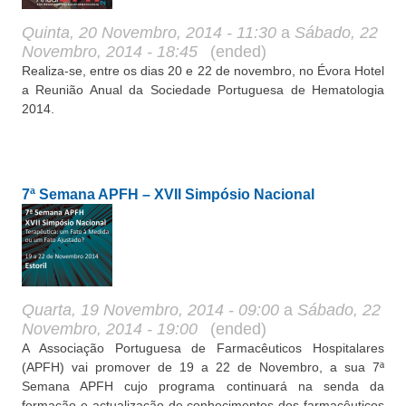
Quinta, 20 Novembro, 2014 - 11:30
a
Sábado, 22
Novembro, 2014 - 18:45
(ended)
Realiza-se, entre os dias 20 e 22 de novembro, no Évora Hotel
a Reunião Anual da Sociedade Portuguesa de Hematologia
2014.
7ª Semana APFH – XVII Simpósio Nacional
Quarta, 19 Novembro, 2014 - 09:00
a
Sábado, 22
Novembro, 2014 - 19:00
(ended)
A Associação Portuguesa de Farmacêuticos Hospitalares
(APFH) vai promover de 19 a 22 de Novembro, a sua 7ª
Semana APFH cujo programa continuará na senda da
formação e actualização de conhecimentos dos farmacêuticos