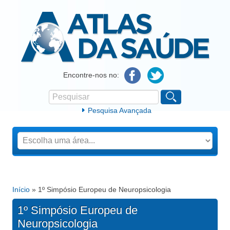
Atlas da Saúde
Encontre-nos no:
Pesquisar
Formulário de procura
Pesquisa Avançada
Início
» 1º Simpósio Europeu de Neuropsicologia
Está aqui
1º Simpósio Europeu de
Neuropsicologia